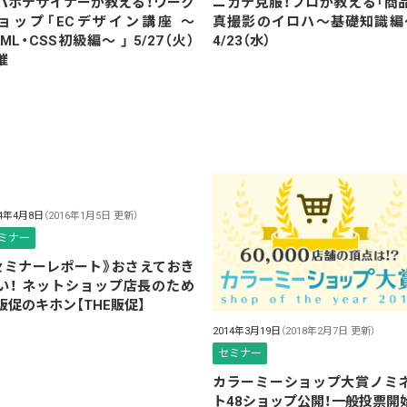
パボデザイナーが教える！ワーク
ニガテ克服！プロが教える「商
ョップ「ECデザイン講座 〜
真撮影のイロハ〜基礎知識編
TML・CSS初級編〜 」 5/27（火）
4/23（水）
催
14年4月8日
（2016年1月5日 更新）
ミナー
セミナーレポート》おさえておき
い！ ネットショップ店長のため
販促のキホン【THE販促】
2014年3月19日
（2018年2月7日 更新）
セミナー
カラーミーショップ大賞ノミ
ト48ショップ公開！一般投票開