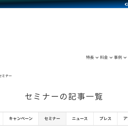
別に見る
業種別に見る
on Pay導入
食品販売
Press導入
ファッション販売
C（海外販売）
雑貨販売
サービスを見る
運営ノウハウを見る
ンを見る
を見る
プランを比較する
事例資料をみる
ディングの強化
ン制作代行
イベント・セミナー
アム
ンタビュー
料金シミュレーション
食品
特長
料金
事例
まな販売方法
行
コミュニティイベントCarty
プ事例
他社サービスとの比較
ファッション
つながる集客
API連携代行
よむよむカラーミー
セミナー
ラー
雑貨
ピングカート
YouTubeチャンネル
セミナーの記事一覧
イヤリティを向上
ルアプリ
キャンペーン
セミナー
ニュース
プレス
ア
舗との連携