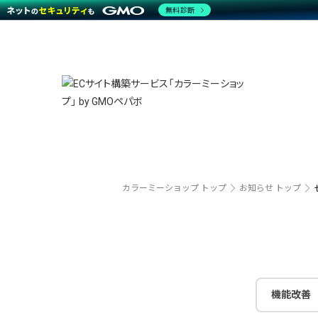
無料診断
特長
特長
Amaz
特長一覧を見る
Word
商材一覧を見る
越境E
代行
運営サポート
機能一覧を見る
プラ
事例
料金
事例
ブラン
デザイ
サポート一覧を見る
プレミ
事例イ
プラン・料金一覧を見る
さまざ
設定代
お役立ち資料を見る
ラージ
ショッ
売上に
開発・
カラーミーショップ トップ
お知らせ トップ
レギュ
ショッ
顧客ロ
モバイ
機能改善
複数店