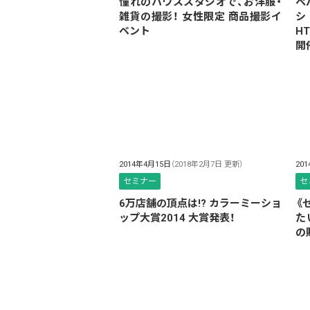
憧れのハウススタジオで、お洋服・
ペ
雑貨の撮影！ 女性限定 商品撮影イ
シ
ベント
H
開
2014年4月15日
（2018年2月7日 更新）
20
セミナー
セ
6万店舗の頂点は!? カラーミーショ
《
ップ大賞2014 大賞発表！
た
の