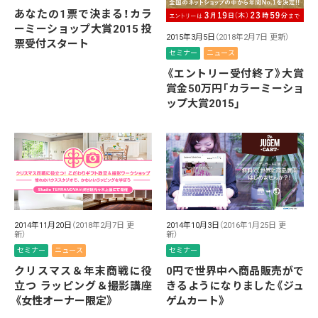
あなたの1票で決まる！カラ
ーミーショップ大賞2015 投
2015年3月5日
（2018年2月7日 更新）
票受付スタート
セミナー
ニュース
《エントリー受付終了》大賞
賞金50万円「カラーミーショ
ップ大賞2015」
2014年11月20日
（2018年2月7日 更
2014年10月3日
（2016年1月25日 更
新）
新）
セミナー
ニュース
セミナー
クリスマス＆年末商戦に役
0円で世界中へ商品販売がで
立つ ラッピング＆撮影講座
きるようになりました《ジュ
《女性オーナー限定》
ゲムカート》