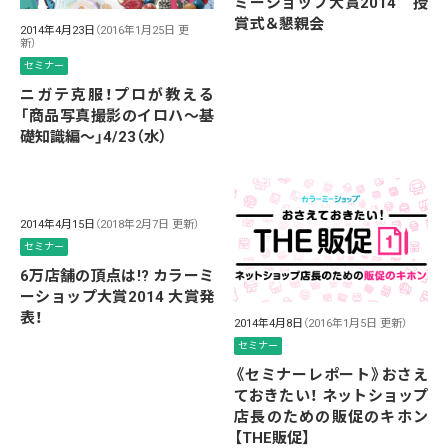
ミーショップ大賞2014 授
賞式＆懇親会
2014年4月23日
（2016年1月25日 更
新）
セミナー
ニガテ克服！プロが教える
「商品写真撮影のイロハ〜基
礎知識編〜」4/23（水）
2014年4月15日
（2018年2月7日 更新）
セミナー
6万店舗の頂点は!? カラーミ
ーショップ大賞2014 大賞発
表！
2014年4月8日
（2016年1月5日 更新）
セミナー
《セミナーレポート》おさえ
ておきたい！ ネットショップ
店長のための販促のキホン
【THE販促】