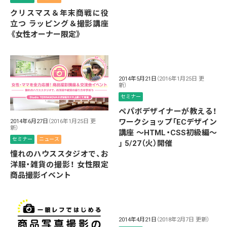
クリスマス＆年末商戦に役
立つ ラッピング＆撮影講座
《女性オーナー限定》
2014年5月21日
（2016年1月25日 更
新）
セミナー
ペパボデザイナーが教える！
ワークショップ「ECデザイン
2014年6月27日
（2016年1月25日 更
新）
講座 〜HTML・CSS初級編〜
セミナー
ニュース
」 5/27（火）開催
憧れのハウススタジオで、お
洋服・雑貨の撮影！ 女性限定
商品撮影イベント
2014年4月21日
（2018年2月7日 更新）