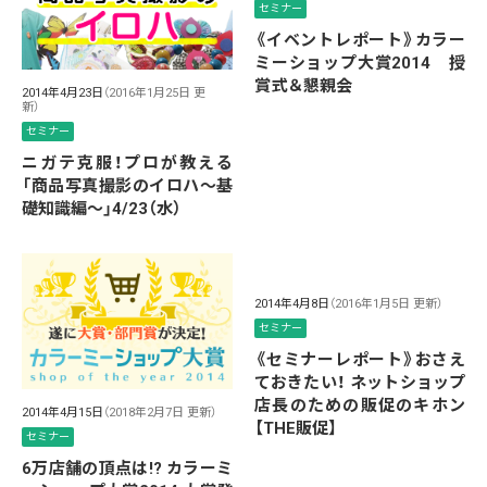
セミナー
《イベントレポート》カラー
ミーショップ大賞2014 授
賞式＆懇親会
2014年4月23日
（2016年1月25日 更
新）
セミナー
ニガテ克服！プロが教える
「商品写真撮影のイロハ〜基
礎知識編〜」4/23（水）
2014年4月8日
（2016年1月5日 更新）
セミナー
《セミナーレポート》おさえ
ておきたい！ ネットショップ
店長のための販促のキホン
2014年4月15日
（2018年2月7日 更新）
【THE販促】
セミナー
6万店舗の頂点は!? カラーミ