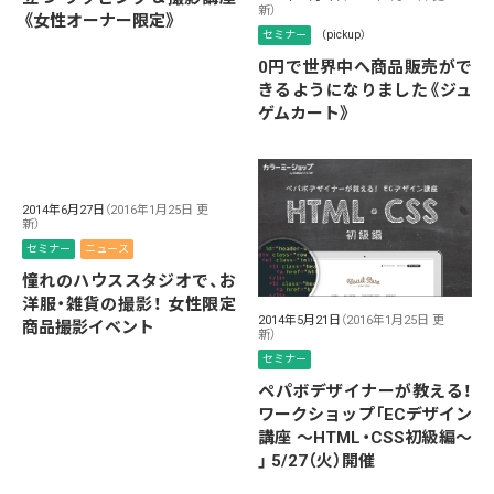
新）
《女性オーナー限定》
セミナー
（pickup）
0円で世界中へ商品販売がで
きるようになりました《ジュ
ゲムカート》
2014年6月27日
（2016年1月25日 更
新）
セミナー
ニュース
憧れのハウススタジオで、お
洋服・雑貨の撮影！ 女性限定
2014年5月21日
（2016年1月25日 更
商品撮影イベント
新）
セミナー
ペパボデザイナーが教える！
ワークショップ「ECデザイン
講座 〜HTML・CSS初級編〜
」 5/27（火）開催