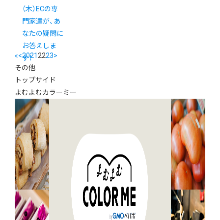
（木）ECの専
門家達が、あ
なたの疑問に
お答えしま
«
<
20
21
22
23
>
す！
その他
トップサイド
よむよむカラーミー