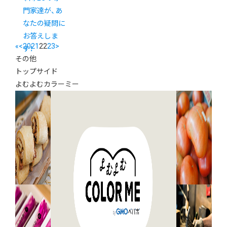
門家達が、あ
なたの疑問に
お答えしま
«
<
20
21
22
23
>
す！
その他
トップサイド
よむよむカラーミー