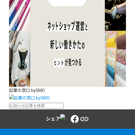
起業の窓口 byGMO
シェア