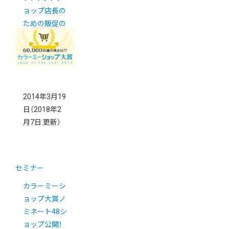
ョップ店長の
ための販促の
キホン【THE
販促】
2014年3月19
日
（2018年2
月7日 更新）
セミナー
カラーミーシ
ョップ大賞ノ
ミネート48シ
ョップ公開！