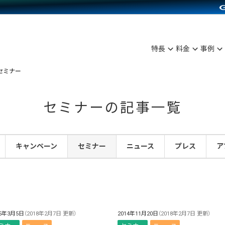
C（海外販売）
雑貨販売
サービスを見る
運営ノウハウを見る
ンを見る
プランを比較する
を見る
事例資料をみる
ン制作代行
イベント・セミナー
ディングの強化
アム
料金シミュレーション
ンタビュー
食品
特長
料金
事例
行
コミュニティイベントCarty
まな販売方法
他社サービスとの比較
プ事例
ファッション
セミナー
API連携代行
よむよむカラーミー
つながる集客
ラー
雑貨
YouTubeチャンネル
ピングカート
セミナーの記事一覧
イヤリティを向上
ルアプリ
キャンペーン
セミナー
ニュース
プレス
ア
舗との連携
15年3月5日
（2018年2月7日 更新）
2014年11月20日
（2018年2月7日 更新）