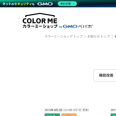
商材一覧を見る
無料診断
越境E
代行
運営サポート
機能一覧を見る
プラ
事例
料金
事例
デザイ
ブラン
サポート一覧を見る
プレミ
事例イ
プラン・料金一覧を見る
設定代
さまざ
お役立ち資料を見る
ラージ
ショッ
カラーミーショップ トップ
お知らせ トップ
開発・
売上に
レギュ
ショッ
顧客ロ
モバイ
機能改善
複数店
2015年4月2日
（2018年2月7日 更新）
20