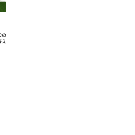
Cの
答え