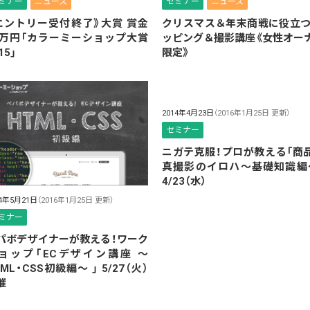
ミナー
ニュース
セミナー
ニュース
エントリー受付終了》大賞 賞金
クリスマス＆年末商戦に役立つ
0万円「カラーミーショップ大賞
ッピング＆撮影講座《女性オー
15」
限定》
2014年4月23日
（2016年1月25日 更新）
セミナー
ニガテ克服！プロが教える「商
真撮影のイロハ〜基礎知識編
4/23（水）
14年5月21日
（2016年1月25日 更新）
ミナー
パボデザイナーが教える！ワーク
ョップ「ECデザイン講座 〜
TML・CSS初級編〜 」 5/27（火）
催