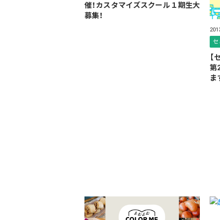
催！カスタマイズスクール１期生大
募集！
20
セ
【
第
ま