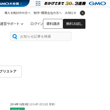
アプリストア
ヘルプを見る
導入を検討中の方へ
制作・開発会社の方へ
お知らせ
ヘルプセンター
運営サポート
ログイン
資料請求
無料お試し
プリストア
2014年10月3日
（2016年1月25日 更新）