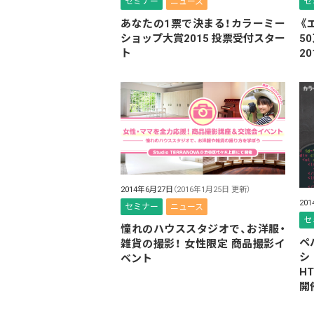
セミナー
ニュース
セ
あなたの1票で決まる！カラーミー
《
ショップ大賞2015 投票受付スター
5
ト
20
2014年6月27日
（2016年1月25日 更新）
20
セミナー
ニュース
セ
憧れのハウススタジオで、お洋服・
ペ
雑貨の撮影！ 女性限定 商品撮影イ
シ
ベント
H
開