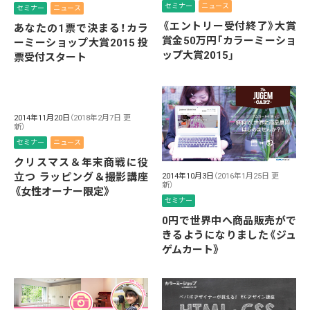
セミナー
ニュース
セミナー
ニュース
《エントリー受付終了》大賞
あなたの1票で決まる！カラ
賞金50万円「カラーミーショ
ーミーショップ大賞2015 投
ップ大賞2015」
票受付スタート
2014年11月20日
（2018年2月7日 更
新）
セミナー
ニュース
クリスマス＆年末商戦に役
立つ ラッピング＆撮影講座
2014年10月3日
（2016年1月25日 更
新）
《女性オーナー限定》
セミナー
0円で世界中へ商品販売がで
きるようになりました《ジュ
ゲムカート》