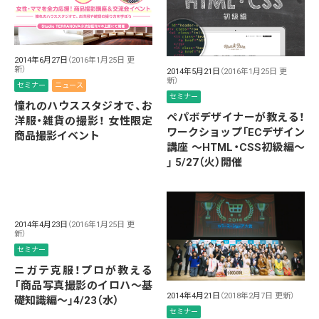
2014年6月27日
（2016年1月25日 更
新）
2014年5月21日
（2016年1月25日 更
新）
セミナー
ニュース
セミナー
憧れのハウススタジオで、お
ペパボデザイナーが教える！
洋服・雑貨の撮影！ 女性限定
ワークショップ「ECデザイン
商品撮影イベント
講座 〜HTML・CSS初級編〜
」 5/27（火）開催
2014年4月23日
（2016年1月25日 更
新）
セミナー
ニガテ克服！プロが教える
「商品写真撮影のイロハ〜基
2014年4月21日
（2018年2月7日 更新）
礎知識編〜」4/23（水）
セミナー