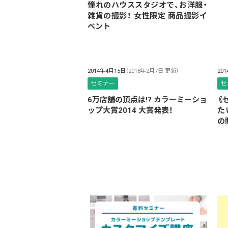
憧れのハウススタジオで、お洋服・
雑貨の撮影！ 女性限定 商品撮影イ
ベント
2014年4月15日
（2018年2月7日 更新）
20
セミナー
セ
6万店舗の頂点は!? カラーミーショ
《
ップ大賞2014 大賞発表！
た
の