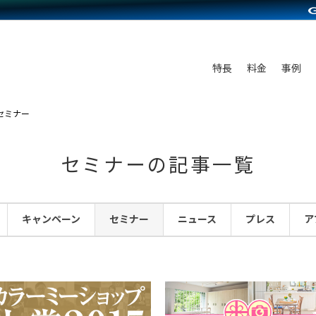
C（海外販売）
雑貨販売
サービスを見る
運営ノウハウを見る
ンを見る
を見る
プランを比較する
事例資料をみる
ディングの強化
ン制作代行
イベント・セミナー
アム
ンタビュー
料金シミュレーション
食品
特長
料金
事例
まな販売方法
行
コミュニティイベントCarty
プ事例
他社サービスとの比較
ファッション
つながる集客
API連携代行
よむよむカラーミー
セミナー
ラー
雑貨
ピングカート
YouTubeチャンネル
セミナーの記事一覧
イヤリティを向上
ルアプリ
キャンペーン
セミナー
ニュース
プレス
ア
舗との連携