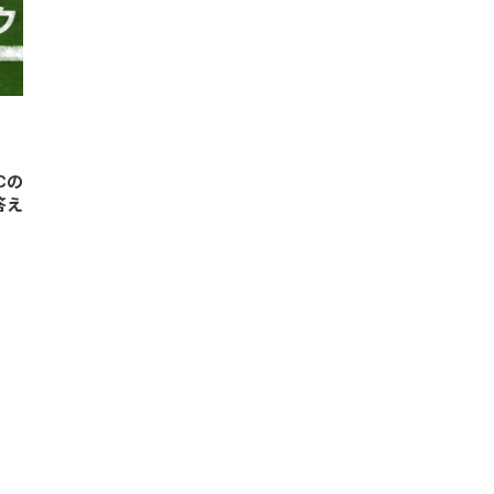
Cの
答え