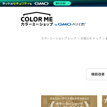
商材一覧を見る
無料診断
越境E
代行
運営サポート
機能一覧を見る
プラ
事例
料金
事例
ブラン
デザイ
サポート一覧を見る
プレミ
事例イ
プラン・料金一覧を見る
さまざ
設定代
お役立ち資料を見る
ラージ
ショッ
売上に
開発・
カラーミーショップ トップ
お知らせ トップ
レギュ
ショッ
顧客ロ
モバイ
機能改善
複数店