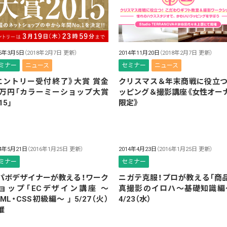
15年3月5日
（2018年2月7日 更新）
2014年11月20日
（2018年2月7日 更新）
ミナー
ニュース
セミナー
ニュース
エントリー受付終了》大賞 賞金
クリスマス＆年末商戦に役立つ
0万円「カラーミーショップ大賞
ッピング＆撮影講座《女性オー
15」
限定》
14年5月21日
（2016年1月25日 更新）
2014年4月23日
（2016年1月25日 更新）
ミナー
セミナー
パボデザイナーが教える！ワーク
ニガテ克服！プロが教える「商
ョップ「ECデザイン講座 〜
真撮影のイロハ〜基礎知識編
TML・CSS初級編〜 」 5/27（火）
4/23（水）
催