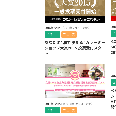
20
2015年4月2日
（2018年2月7日 更新）
セ
セミナー
ニュース
《
あなたの1票で決まる！カラーミー
5
ショップ大賞2015 投票受付スター
20
ト
20
セ
ペ
シ
H
2014年6月27日
（2016年1月25日 更新）
開
セミナー
ニュース