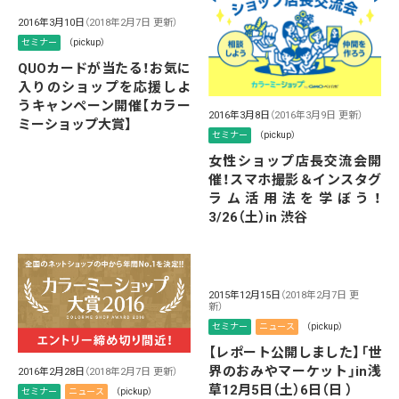
2016年3月10日
（2018年2月7日 更新）
セミナー
（pickup）
QUOカードが当たる！お気に
入りのショップを応援しよ
うキャンペーン開催【カラー
2016年3月8日
（2016年3月9日 更新）
ミーショップ大賞】
セミナー
（pickup）
女性ショップ店長交流会開
催！スマホ撮影＆インスタグ
ラム活用法を学ぼう！
3/26（土）in 渋谷
2015年12月15日
（2018年2月7日 更
新）
セミナー
ニュース
（pickup）
【レポート公開しました】「世
界のおみやマーケット」in浅
2016年2月28日
（2018年2月7日 更新）
草12月5日（土）6日（日 ）
セミナー
ニュース
（pickup）