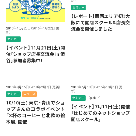
新）
セミナー
【レポート】関西エリア初！大
阪にて開店スクール&店長交
流会を開催しました
2015年10月23日
（2016年1月22日 更
新）
セミナー
【イベント】11月21日(土)開
催「ショップ店長交流会 in 渋
谷」参加者募集中！
2015年9月16日
（2018年2月7日 更新）
2015年6月18日
（2015年10月1日 更
新）
セミナー
ニュース
セミナー
（pickup）
10/10(土) 東京・青山でショ
【イベント】7月11日(土)開催
ップさんのコラボイベント
「はじめてのネットショップ
『3杯のコーヒーと北欧の絵
開店スクール」
本展』開催