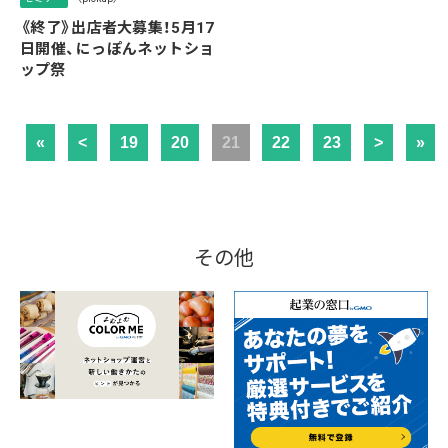
《終了》出店者大募集！5月17
日開催、にっぽんネットショ
ップ祭
«
<
19
20
21
22
23
>
»
その他