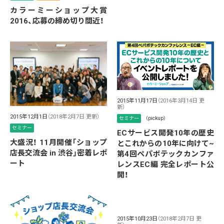
カラーミーショップ大賞
2016、応募の締め切り間近！
2015年11月17日
（2016年3月14日 更
新）
2015年12月1日
（2018年2月7日 更新）
セミナー
（pickup）
セミナー
ECサービス開発10年の歴史
大盛況！ 11月開催「ショップ
とこれからの10年に向けて~
店長交流会 in 渋谷」密着レポ
第4回ペパボテックカンファ
ート
レンスEC編 完全レポート公
開！
2015年10月23日
（2018年2月7日 更