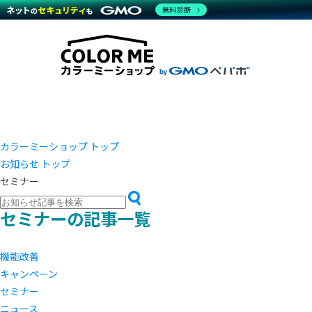
商材一覧を見る
無料診断
越境E
代行
運営サポート
機能一覧を見る
プラ
事例
料金
事例
デザイ
ブラン
サポート一覧を見る
プレミ
事例イ
プラン・料金一覧を見る
設定代
さまざ
お役立ち資料を見る
ラージ
ショッ
開発・
売上に
レギュ
ショッ
カラーミーショップ トップ
お知らせ トップ
顧客ロ
セミナー
モバイ
セミナーの記事一覧
複数店
機能改善
キャンペーン
セミナー
ニュース