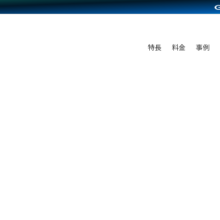
C（海外販売）
雑貨販売
サービスを見る
運営ノウハウを見る
ンを見る
プランを比較する
を見る
事例資料をみる
ン制作代行
イベント・セミナー
ディングの強化
アム
料金シミュレーション
ンタビュー
食品
特長
料金
事例
行
コミュニティイベントCarty
まな販売方法
他社サービスとの比較
プ事例
ファッション
API連携代行
よむよむカラーミー
つながる集客
ラー
雑貨
YouTubeチャンネル
ピングカート
イヤリティを向上
ルアプリ
舗との連携