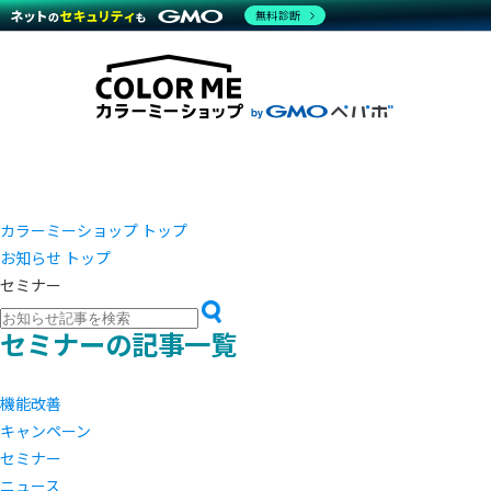
商材一覧を見る
無料診断
越境E
代行
運営サポート
機能一覧を見る
プラ
事例
料金
事例
デザイ
ブラン
サポート一覧を見る
プレミ
事例イ
プラン・料金一覧を見る
設定代
さまざ
お役立ち資料を見る
ラージ
ショッ
開発・
売上に
レギュ
ショッ
カラーミーショップ トップ
お知らせ トップ
顧客ロ
セミナー
モバイ
セミナーの記事一覧
複数店
機能改善
キャンペーン
セミナー
ニュース