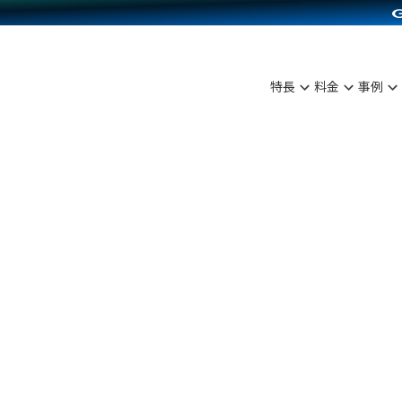
C（海外販売）
雑貨販売
サービスを見る
運営ノウハウを見る
ンを見る
プランを比較する
を見る
事例資料をみる
ン制作代行
イベント・セミナー
ディングの強化
アム
料金シミュレーション
ンタビュー
食品
特長
料金
事例
行
コミュニティイベントCarty
まな販売方法
他社サービスとの比較
プ事例
ファッション
API連携代行
よむよむカラーミー
つながる集客
ラー
雑貨
YouTubeチャンネル
ピングカート
イヤリティを向上
ルアプリ
舗との連携