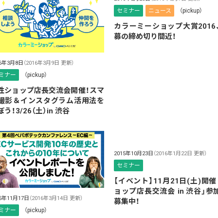
セミナー
ニュース
（pickup）
カラーミーショップ大賞2016
募の締め切り間近！
16年3月8日
（2016年3月9日 更新）
ミナー
（pickup）
性ショップ店長交流会開催！スマ
撮影＆インスタグラム活用法を
う！3/26（土）in 渋谷
2015年10月23日
（2016年1月22日 更新）
セミナー
【イベント】11月21日(土)開催
ョップ店長交流会 in 渋谷」参
15年11月17日
（2016年3月14日 更新）
募集中！
ミナー
（pickup）