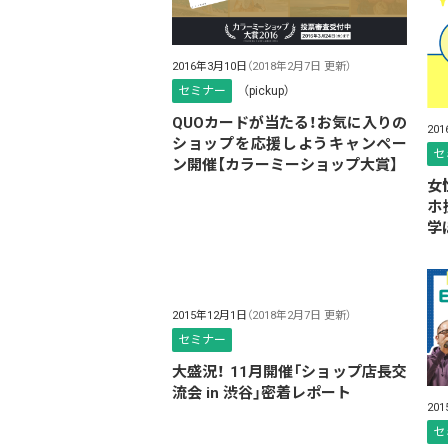
2016年3月10日
（2018年2月7日 更新）
セミナー
（pickup）
QUOカードが当たる！お気に入りの
20
ショップを応援しようキャンペー
セ
ン開催【カラーミーショップ大賞】
女
ホ
学ぼ
2015年12月1日
（2018年2月7日 更新）
セミナー
大盛況！ 11月開催「ショップ店長交
流会 in 渋谷」密着レポート
20
セ