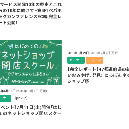
Cサービス開発10年の歴史とこれ
らの10年に向けて~第4回ペパボ
ックカンファレンスEC編 完全レ
ート公開！
2015年5月19日
（2018年2月7日 更新）
セミナー
ニュース
【完全レポート】47都道府県の
いおみやげ、発見！ にっぽんネ
ショップ祭
15年6月18日
（2015年10月1日 更新）
ミナー
（pickup）
イベント】7月11日(土)開催「はじ
てのネットショップ開店スクー
」