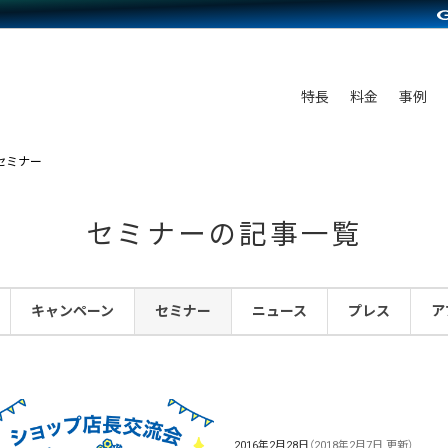
C（海外販売）
雑貨販売
サービスを見る
運営ノウハウを見る
ンを見る
プランを比較する
を見る
事例資料をみる
ン制作代行
イベント・セミナー
ディングの強化
アム
料金シミュレーション
ンタビュー
食品
特長
料金
事例
行
コミュニティイベントCarty
まな販売方法
他社サービスとの比較
プ事例
ファッション
API連携代行
よむよむカラーミー
つながる集客
セミナー
ラー
雑貨
YouTubeチャンネル
ピングカート
セミナーの記事一覧
イヤリティを向上
ルアプリ
キャンペーン
セミナー
ニュース
プレス
ア
舗との連携
2016年2月28日
（2018年2月7日 更新）