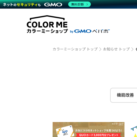
商材一覧を見る
無料診断
越境E
代行
運営サポート
機能一覧を見る
プラ
事例
料金
事例
デザイ
ブラン
サポート一覧を見る
プレミ
事例イ
プラン・料金一覧を見る
設定代
さまざ
お役立ち資料を見る
ラージ
ショッ
開発・
売上に
カラーミーショップ トップ
お知らせ トップ
レギュ
ショッ
顧客ロ
モバイ
機能改善
複数店