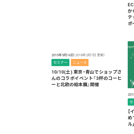
E
か
テ
ポ
2015年9月16日
（2018年2月7日 更新）
セミナー
ニュース
10/10(土) 東京・青山でショップさ
んのコラボイベント『3杯のコーヒ
ーと北欧の絵本展』開催
20
セ
【
め
ル