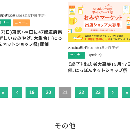
15年4月20日
（2018年2月7日 更新）
ミナー
ニュース
/17(日)東京・神田に47都道府県
新しいおみやげ、大集合！『にっ
んネットショップ祭』開催
2015年4月7日
（2016年1月22日 更新）
セミナー
（pickup）
《終了》出店者大募集！5月17
催、にっぽんネットショップ祭
«
<
19
20
21
22
23
>
»
その他