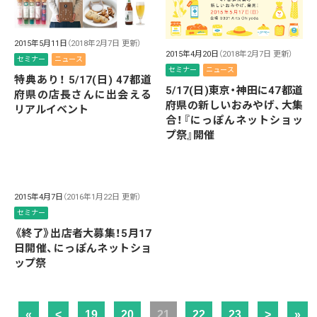
2015年5月11日
（2018年2月7日 更新）
2015年4月20日
（2018年2月7日 更新）
セミナー
ニュース
セミナー
ニュース
特典あり！ 5/17(日) 47都道
5/17(日)東京・神田に47都道
府県の店長さんに出会える
府県の新しいおみやげ、大集
リアルイベント
合！『にっぽんネットショッ
プ祭』開催
2015年4月7日
（2016年1月22日 更新）
セミナー
《終了》出店者大募集！5月17
日開催、にっぽんネットショ
ップ祭
«
<
19
20
21
22
23
>
»