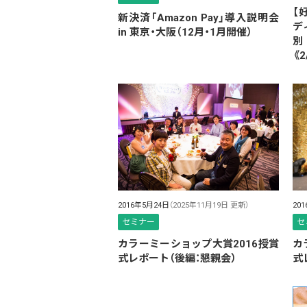
【
新決済「Amazon Pay」導入説明会
デ
in 東京・大阪（12月・1月開催）
別
《2
2016年5月24日
（2025年11月19日 更新）
20
セミナー
セ
カラーミーショップ大賞2016授賞
カ
式レポート（後編：懇親会）
式