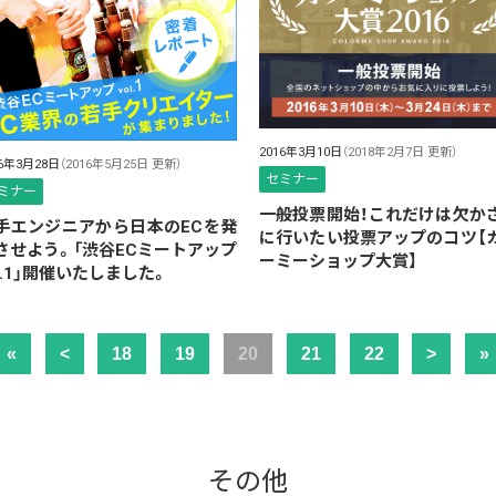
2016年3月10日
（2018年2月7日 更新）
16年3月28日
（2016年5月25日 更新）
セミナー
ミナー
一般投票開始！これだけは欠か
手エンジニアから日本のECを発
に行いたい投票アップのコツ【
させよう。「渋谷ECミートアップ
ーミーショップ大賞】
ol.1」開催いたしました。
«
<
18
19
20
21
22
>
»
その他