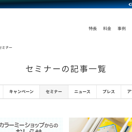
C（海外販売）
雑貨販売
サービスを見る
運営ノウハウを見る
ンを見る
を見る
プランを比較する
事例資料をみる
ディングの強化
ン制作代行
イベント・セミナー
アム
ンタビュー
料金シミュレーション
食品
特長
料金
事例
まな販売方法
行
コミュニティイベントCarty
プ事例
他社サービスとの比較
ファッション
つながる集客
API連携代行
よむよむカラーミー
セミナー
ラー
雑貨
ピングカート
YouTubeチャンネル
セミナーの記事一覧
イヤリティを向上
ルアプリ
キャンペーン
セミナー
ニュース
プレス
ア
舗との連携