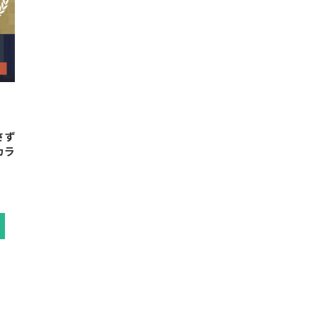
さず
カラ