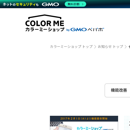
商材一覧を見る
無料診断
越境E
代行
運営サポート
機能一覧を見る
プラ
事例
料金
事例
ブラン
デザイ
サポート一覧を見る
プレミ
事例イ
プラン・料金一覧を見る
さまざ
設定代
お役立ち資料を見る
ラージ
ショッ
売上に
開発・
カラーミーショップ トップ
お知らせ トップ
レギュ
ショッ
顧客ロ
モバイ
機能改善
複数店