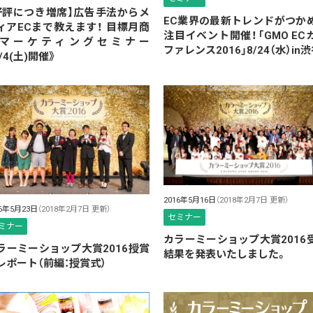
好評につき増席】広告手法からメ
EC業界の最新トレンドがつか
ィアECまで教えます！ 目標月商
注目イベント開催！「GMO EC
マーケティングセミナー
ファレンス2016」8/24（水）in
/4(土)開催》
2016年5月16日
（2018年2月7日 更新）
16年5月23日
（2018年2月7日 更新）
セミナー
ミナー
カラーミーショップ大賞2016
ラーミーショップ大賞2016授賞
結果を発表いたしました。
レポート（前編：授賞式）