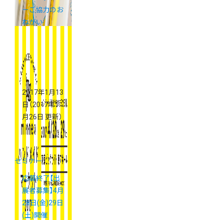
ーご協力のお
ねがい
2017年1月13
日
（2017年1
月26日 更新）
セミナー
応募終了【出
展者募集】4月
28日(金)29日
(土)開催