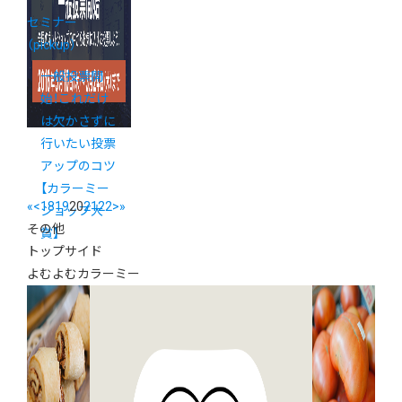
セミナー
（pickup）
一般投票開
始！これだけ
は欠かさずに
行いたい投票
アップのコツ
【カラーミー
«
<
18
19
20
21
22
>
»
ショップ大
その他
賞】
トップサイド
よむよむカラーミー