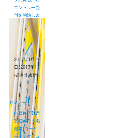
プ大賞 2017」
エントリー受
付を開始しま
す
2017年1月19
日
（2017年1
月24日 更新）
セミナー
応募終了【1月
30日(月) ５名
募集】ユーザ
ーインタビュ