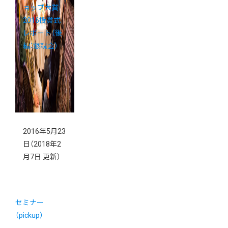
ョップ大賞
2016授賞式
レポート（後
編：懇親会）
2016年5月23
日
（2018年2
月7日 更新）
セミナー
（pickup）