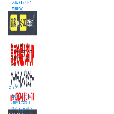
大阪（12月・1
月開催）
2016年11月
21日
（2017年
1月20日 更
新）
セミナー
【好評につき
増席】広告手
法からメディ