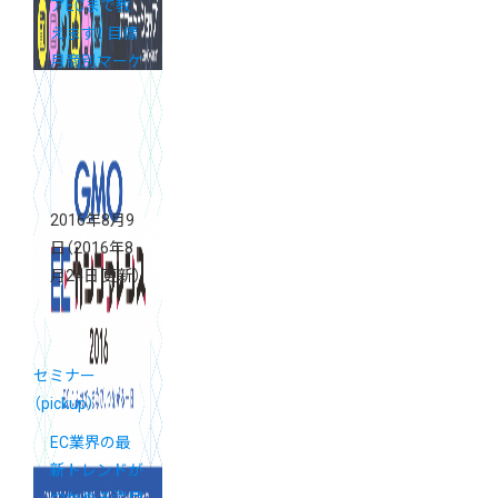
アECまで教
えます！ 目標
月商別マーケ
ティングセミ
ナー《2/4(土)
開催》
2016年8月9
日
（2016年8
月24日 更新）
セミナー
（pickup）
EC業界の最
新トレンドが