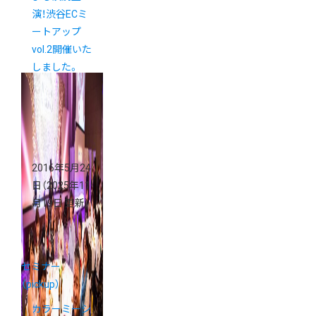
演！渋谷ECミ
ートアップ
vol.2開催いた
しました。
2016年5月24
日
（2025年11
月19日 更新）
セミナー
（pickup）
カラーミーシ