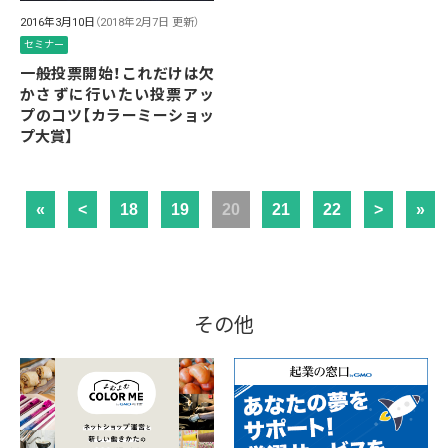
2016年3月10日
（2018年2月7日 更新）
セミナー
一般投票開始！これだけは欠
かさずに行いたい投票アッ
プのコツ【カラーミーショッ
プ大賞】
«
<
18
19
20
21
22
>
»
その他