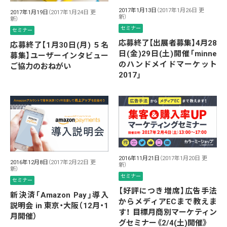
2017年1月13日
（2017年1月26日 更
2017年1月19日
（2017年1月24日 更
新）
新）
セミナー
セミナー
応募終了【出展者募集】4月28
応募終了【1月30日(月) ５名
日(金)29日(土)開催「minne
募集】ユーザーインタビュー
のハンドメイドマーケット
ご協力のおねがい
2017」
2016年11月21日
（2017年1月20日 更
2016年12月8日
（2017年2月22日 更
新）
新）
セミナー
セミナー
【好評につき増席】広告手法
新決済「Amazon Pay」導入
からメディアECまで教えま
説明会 in 東京・大阪（12月・1
す！ 目標月商別マーケティン
月開催）
グセミナー《2/4(土)開催》