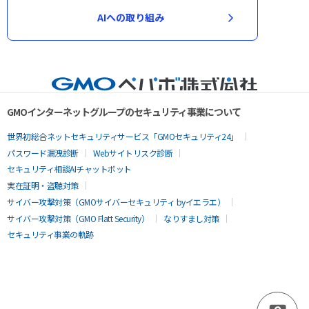
AIへの取り組み
GMOインターネットグループのセキュリティ事業について
世界初総合ネットセキュリティサービス「GMOセキュリティ24」
パスワード漏洩診断
Webサイトリスク診断
セキュリティ相談AIチャットボット
実在証明・盗聴対策
サイバー攻撃対策（GMOサイバーセキュリティ byイエラエ）
サイバー攻撃対策（GMO Flatt Security）
なりすまし対策
セキュリティ事業の軌跡