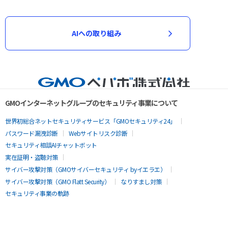
AIへの取り組み
GMOインターネットグループのセキュリティ事業について
世界初総合ネットセキュリティサービス「GMOセキュリティ24」
パスワード漏洩診断
Webサイトリスク診断
セキュリティ相談AIチャットボット
実在証明・盗聴対策
サイバー攻撃対策（GMOサイバーセキュリティ byイエラエ）
サイバー攻撃対策（GMO Flatt Security）
なりすまし対策
セキュリティ事業の軌跡