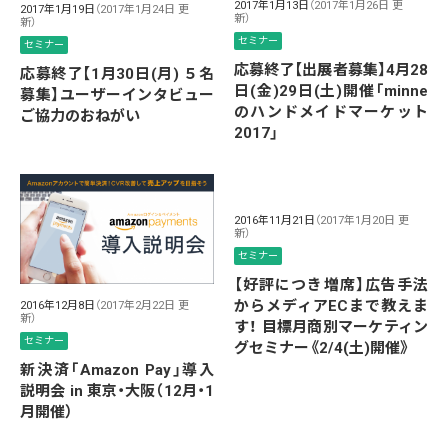
2017年1月13日
（2017年1月26日 更
2017年1月19日
（2017年1月24日 更
新）
新）
セミナー
セミナー
応募終了【出展者募集】4月28
応募終了【1月30日(月) ５名
日(金)29日(土)開催「minne
募集】ユーザーインタビュー
のハンドメイドマーケット
ご協力のおねがい
2017」
2016年11月21日
（2017年1月20日 更
新）
セミナー
【好評につき増席】広告手法
からメディアECまで教えま
2016年12月8日
（2017年2月22日 更
新）
す！ 目標月商別マーケティン
セミナー
グセミナー《2/4(土)開催》
新決済「Amazon Pay」導入
説明会 in 東京・大阪（12月・1
月開催）