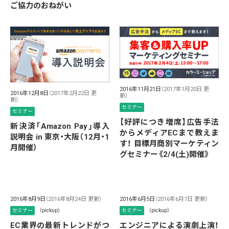
ご協力のおねがい
2016年11月21日
（2017年1月20日 更
2016年12月8日
（2017年2月22日 更
新）
新）
セミナー
セミナー
【好評につき増席】広告手法
新決済「Amazon Pay」導入
からメディアECまで教えま
説明会 in 東京・大阪（12月・1
す！ 目標月商別マーケティン
月開催）
グセミナー《2/4(土)開催》
2016年8月9日
（2016年8月24日 更新）
2016年6月5日
（2016年6月7日 更新）
セミナー
（pickup）
セミナー
（pickup）
EC業界の最新トレンドがつ
エンジニアによる演劇上演！