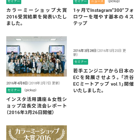
セミナー
セミナー
ニュース
（pickup）
カラーミーショップ大賞
1ヶ月でInstagram“300”フォ
2016受賞結果を発表いたし
ロワーを増やす基本の４ス
ました。
テップ
2016年3月28日
（2016年5月25日 更
新）
セミナー
若手エンジニアから日本の
ECを発展させよう。「渋谷
2016年4月8日
（2018年2月7日 更新）
ECミートアップ vol.1」開催
いたしました。
セミナー
（pickup）
インスタ活用講座＆女性シ
ョップ店長交流会レポート
（2016年3月26日開催）