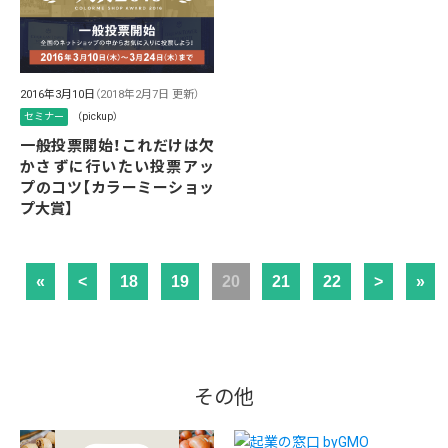
2016年3月10日
（2018年2月7日 更新）
セミナー
（pickup）
一般投票開始！これだけは欠
かさずに行いたい投票アッ
プのコツ【カラーミーショッ
プ大賞】
«
<
18
19
20
21
22
>
»
その他