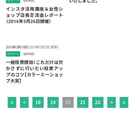
いたしました。
セミナー
（pickup）
インスタ活用講座＆女性シ
ョップ店長交流会レポート
（2016年3月26日開催）
2016年3月10日
（2018年2月7日 更新）
セミナー
（pickup）
一般投票開始！これだけは欠
かさずに行いたい投票アッ
プのコツ【カラーミーショッ
プ大賞】
«
<
18
19
20
21
22
>
»