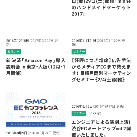
日(金)29日(土)開催「minne
のハンドメイドマーケット
2017」
2016年12月8日
（2017年2月22日 更
2016年11月21日
（2017年1月20日 更
新）
新）
セミナー
セミナー
新決済「Amazon Pay」導入
【好評につき増席】広告手法
説明会 in 東京・大阪（12月・1
からメディアECまで教えま
月開催）
す！ 目標月商別マーケティン
グセミナー《2/4(土)開催》
2016年6月5日
（2016年6月7日 更新）
セミナー
（pickup）
エンジニアによる演劇上演！
渋谷ECミートアップvol.2開
2016年8月9日
（2016年8月24日 更新）
催いたしました。