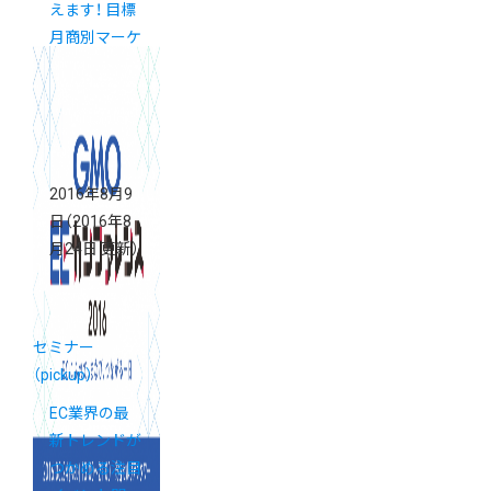
えます！ 目標
月商別マーケ
ティングセミ
ナー《2/4(土)
開催》
2016年8月9
日
（2016年8
月24日 更新）
セミナー
（pickup）
EC業界の最
新トレンドが
つかめる注目