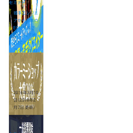
セミナー
若手エンジニ
アから日本の
ECを発展さ
せよう。「渋
谷ECミート
アップ vol.1」
開催いたしま
した。
2016年3月10
日
（2018年2
月7日 更新）