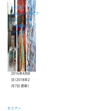
1ヶ月で
Instagram“300”フ
ォロワーを増
やす基本の４
ステップ
2016年4月8
日
（2018年2
月7日 更新）
セミナー