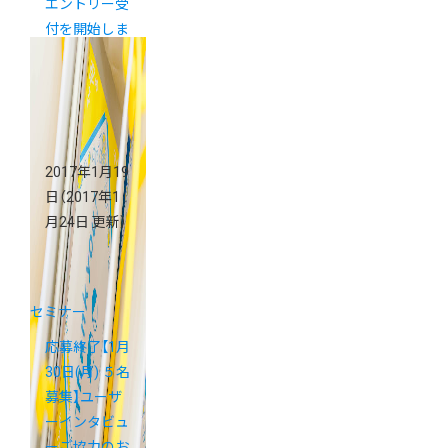
エントリー受
付を開始しま
す
2017年1月19
日
（2017年1
月24日 更新）
セミナー
応募終了【1月
30日(月) ５名
募集】ユーザ
ーインタビュ
ーご協力のお