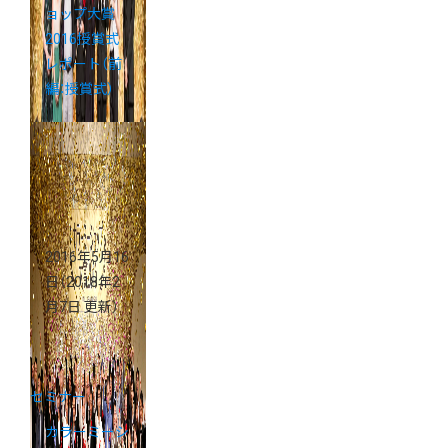
ョップ大賞
2016授賞式
レポート（前
編：授賞式）
2016年5月16
日
（2018年2
月7日 更新）
セミナー
カラーミーシ