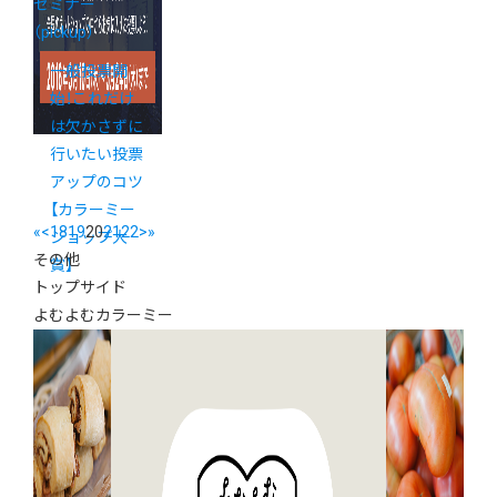
セミナー
（pickup）
一般投票開
始！これだけ
は欠かさずに
行いたい投票
アップのコツ
【カラーミー
«
<
18
19
20
21
22
>
»
ショップ大
その他
賞】
トップサイド
よむよむカラーミー