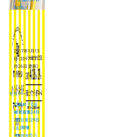
ねがい
2017年1月13
日
（2017年1
月26日 更新）
セミナー
応募終了【出
展者募集】4月
28日(金)29日
(土)開催
「minneのハ