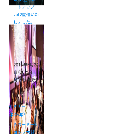
ートアップ
vol.2開催いた
しました。
2016年5月24
日
（2025年11
月19日 更新）
セミナー
（pickup）
カラーミーシ
ョップ大賞