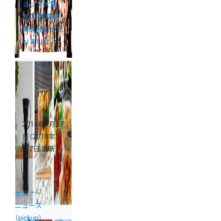
ョップ大賞
2016受賞結
果を発表いた
しました。
2016年4月27
日
（2018年2
月7日 更新）
セミナー
ニュース
（pickup）