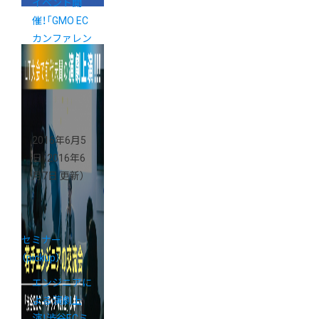
イベント開
催！「GMO EC
カンファレン
ス2016」
8/24（水）in渋
谷
2016年6月5
日
（2016年6
月7日 更新）
セミナー
（pickup）
エンジニアに
よる演劇上
演！渋谷ECミ