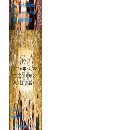
2016授賞式
レポート（後
編：懇親会）
2016年5月23
日
（2018年2
月7日 更新）
セミナー
（pickup）
カラーミーシ