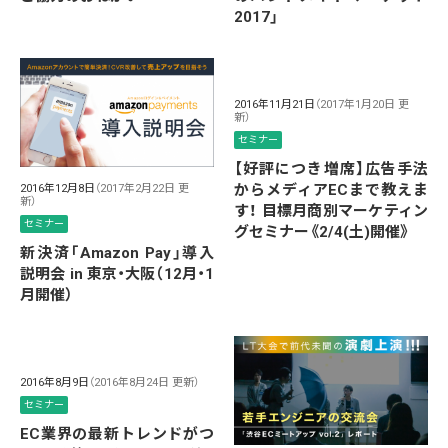
2017」
2016年11月21日
（2017年1月20日 更
新）
セミナー
【好評につき増席】広告手法
からメディアECまで教えま
2016年12月8日
（2017年2月22日 更
新）
す！ 目標月商別マーケティン
セミナー
グセミナー《2/4(土)開催》
新決済「Amazon Pay」導入
説明会 in 東京・大阪（12月・1
月開催）
2016年8月9日
（2016年8月24日 更新）
セミナー
EC業界の最新トレンドがつ