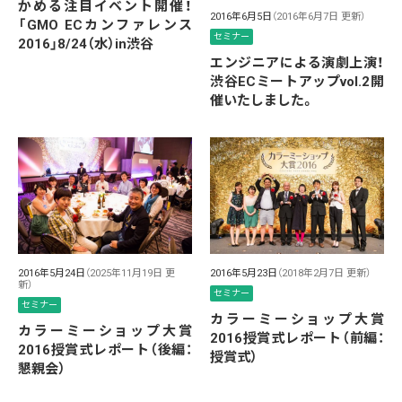
かめる注目イベント開催！
2016年6月5日
（2016年6月7日 更新）
「GMO ECカンファレンス
セミナー
2016」8/24（水）in渋谷
エンジニアによる演劇上演！
渋谷ECミートアップvol.2開
催いたしました。
2016年5月24日
（2025年11月19日 更
2016年5月23日
（2018年2月7日 更新）
新）
セミナー
セミナー
カラーミーショップ大賞
カラーミーショップ大賞
2016授賞式レポート（前編：
2016授賞式レポート（後編：
授賞式）
懇親会）