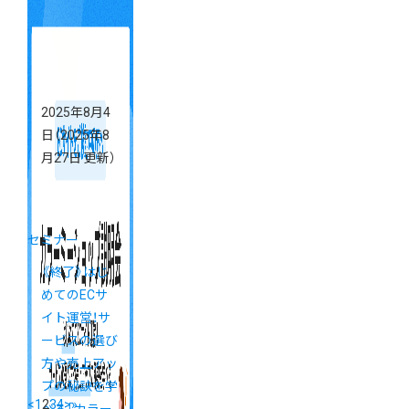
ョップ「カラ
ーミーブート
キャンプ」開
催決定
2025年8月4
日
（2025年8
月27日 更新）
セミナー
《終了》はじ
めてのECサ
イト運営！サ
ービスの選び
方や売上アッ
プの秘訣を学
<
1
2
3
4
>
»