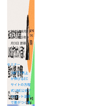
2025年8月19
日
（2025年9
月3日 更新）
セミナー
《終了》売上
が伸びるEC
サイトの方程
式 LINE公式ア
カウント活用
で差がつく集