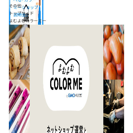
べる「カラー
その他
ミーショップ
トップサイド
説明会」
よむよむカラーミー