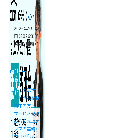
2026年2月18
日
（2026年3
月4日 更新）
セミナー
《終了》はじ
めてのECサ
イト開設を検
討中の方へ
サービスの選
び方や売上ア
ップの基礎が
学べる「カラ