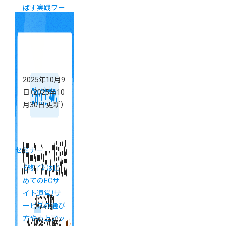
ばす実践ワー
クショップ
「カラーミー
ブートキャン
プ」
2025年10月9
日
（2025年10
月30日 更新）
セミナー
《終了》はじ
めてのECサ
イト運営！サ
ービスの選び
方や売上アッ