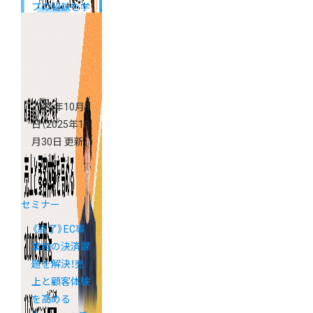
プの秘訣を学
べる「カラー
ミーショップ
説明会」
2025年10月9
日
（2025年10
月30日 更新）
セミナー
《終了》EC事
業者の決済課
題を解決！売
上と顧客体験
を高める