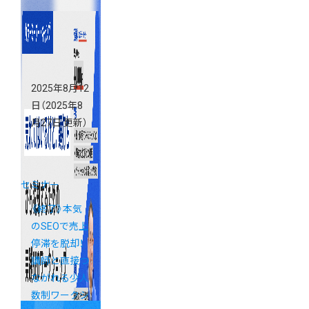
客・CRM戦略
2025年8月12
日
（2025年8
月27日 更新）
セミナー
《終了》本気
のSEOで売上
停滞を脱却！
講師と直接つ
ながれる少人
数制ワークシ