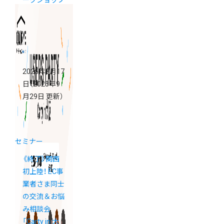
ークショップ
「カラーミー
ブートキャン
プ」
2025年9月17
日
（2025年9
月29日 更新）
セミナー
《終了》関西
初上陸！ EC事
業者さま同士
の交流＆お悩
み相談会
「Carty in 大