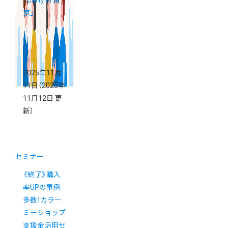
「Carty in 東
京」
2025年11月
11日
（2025年
11月12日 更
新）
セミナー
《終了》購入
率UPの事例
多数！カラー
ミーショップ
支援金活用セ