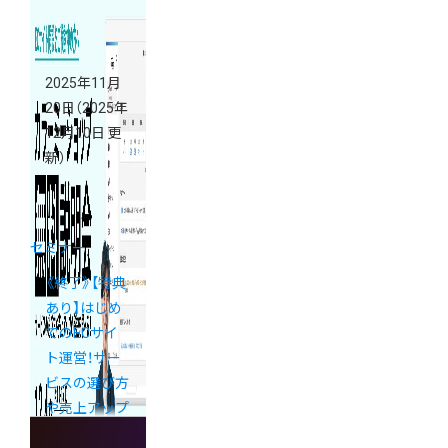
2025年11月
20日
（2025年
12月10日 更
新）
セミナー
《終了》【特典
あり】はじめ
てのECサイ
ト運営！サー
ビスの選び方
や売上アップ
の秘訣を学べ