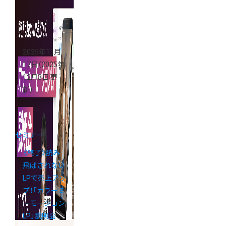
る「カラーミ
ーショップ説
明会」
2025年11月
17日
（2025年
12月3日 更
新）
セミナー
《終了》読み
飛ばされない
LPで売上アッ
プ！「カラーミ
ーモーション
LP」説明会