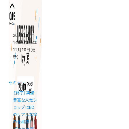
2025年11月
14日
（2025年
12月10日 更
新）
セミナー
《終了》実績
豊富な人気シ
ョップにEC
のリアルな悩
みを相談！