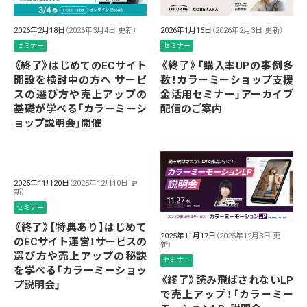
2026年2月18日
（2026年3月4日 更新）
2026年1月16日
（2026年2月3日 更新）
セミナー
セミナー
《終了》はじめてのECサイト
《終了》「購入率UPの事例多
開設を検討中の方へ サービ
数！カラーミーショップ支援
スの選び方や売上アップの
金活用セミナー」アーカイブ
基礎が学べる「カラーミーシ
配信のご案内
ョップ説明会」開催
2025年11月20日
（2025年12月10日 更
新）
セミナー
《終了》【特典あり】はじめて
2025年11月17日
（2025年12月3日 更
のECサイト運営！サービスの
新）
選び方や売上アップの秘訣
セミナー
を学べる「カラーミーショッ
《終了》読み飛ばされないLP
プ説明会」
で売上アップ！「カラーミー