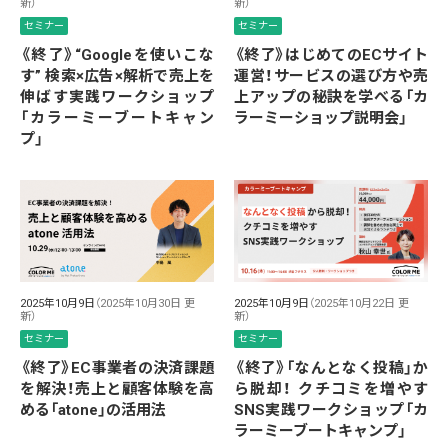
新）
新）
セミナー
セミナー
《終了》“Googleを使いこな
《終了》はじめてのECサイト
す” 検索×広告×解析で売上を
運営！サービスの選び方や売
伸ばす実践ワークショップ
上アップの秘訣を学べる「カ
「カラーミーブートキャン
ラーミーショップ説明会」
プ」
2025年10月9日
（2025年10月30日 更
2025年10月9日
（2025年10月22日 更
新）
新）
セミナー
セミナー
《終了》EC事業者の決済課題
《終了》「なんとなく投稿」か
を解決！売上と顧客体験を高
ら脱却！ クチコミを増やす
める「atone」の活用法
SNS実践ワークショップ「カ
ラーミーブートキャンプ」