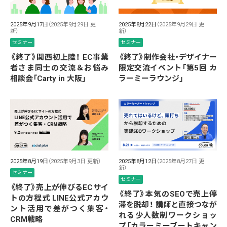
2025年9月17日
（2025年9月29日 更
2025年8月22日
（2025年9月29日 更
新）
新）
セミナー
セミナー
《終了》関西初上陸！ EC事業
《終了》制作会社・デザイナー
者さま同士の交流＆お悩み
限定交流イベント「第5回 カ
相談会「Carty in 大阪」
ラーミーラウンジ」
2025年8月19日
（2025年9月3日 更新）
2025年8月12日
（2025年8月27日 更
新）
セミナー
セミナー
《終了》売上が伸びるECサイ
《終了》本気のSEOで売上停
トの方程式 LINE公式アカウ
滞を脱却！ 講師と直接つなが
ント活用で差がつく集客・
れる少人数制ワークショッ
CRM戦略
プ「カラーミーブートキャン