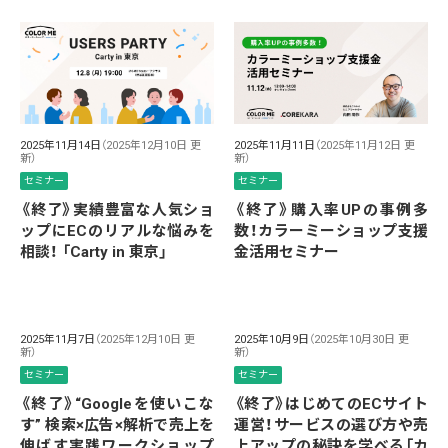
2025年11月14日
（2025年12月10日 更
2025年11月11日
（2025年11月12日 更
新）
新）
セミナー
セミナー
《終了》実績豊富な人気ショ
《終了》購入率UPの事例多
ップにECのリアルな悩みを
数！カラーミーショップ支援
相談！ 「Carty in 東京」
金活用セミナー
2025年11月7日
（2025年12月10日 更
2025年10月9日
（2025年10月30日 更
新）
新）
セミナー
セミナー
《終了》“Googleを使いこな
《終了》はじめてのECサイト
す” 検索×広告×解析で売上を
運営！サービスの選び方や売
伸ばす実践ワークショップ
上アップの秘訣を学べる「カ