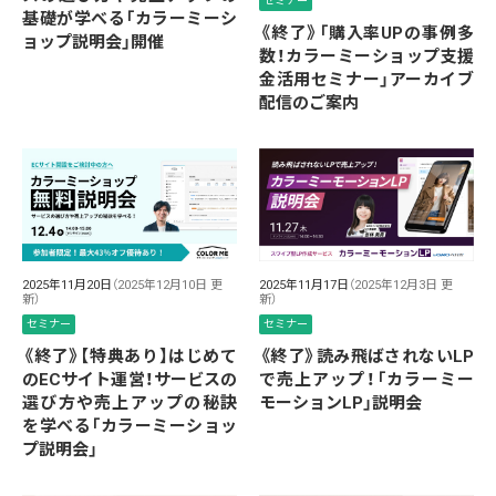
セミナー
基礎が学べる「カラーミーシ
《終了》「購入率UPの事例多
ョップ説明会」開催
数！カラーミーショップ支援
金活用セミナー」アーカイブ
配信のご案内
2025年11月17日
（2025年12月3日 更
2025年11月20日
（2025年12月10日 更
新）
新）
セミナー
セミナー
《終了》読み飛ばされないLP
《終了》【特典あり】はじめて
で売上アップ！「カラーミー
のECサイト運営！サービスの
モーションLP」説明会
選び方や売上アップの秘訣
を学べる「カラーミーショッ
プ説明会」