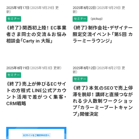
2025年9月17日
（2025年9月29日 更
2025年8月22日
（2025年9月29日 更
新）
新）
セミナー
セミナー
（pickup）
《終了》関西初上陸！ EC事業
《終了》制作会社・デザイナー
者さま同士の交流＆お悩み
限定交流イベント「第5回 カ
相談会「Carty in 大阪」
ラーミーラウンジ」
2025年8月19日
（2025年9月3日 更新）
2025年8月12日
（2025年8月27日 更
新）
セミナー
セミナー
《終了》売上が伸びるECサイ
《終了》本気のSEOで売上停
トの方程式 LINE公式アカウ
滞を脱却！ 講師と直接つなが
ント活用で差がつく集客・
れる少人数制ワークショッ
CRM戦略
プ「カラーミーブートキャン
プ」開催決定