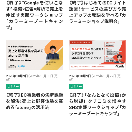
《終了》“Googleを使いこな
《終了》はじめてのECサイト
す” 検索×広告×解析で売上を
運営！サービスの選び方や売
伸ばす実践ワークショップ
上アップの秘訣を学べる「カ
「カラーミーブートキャン
ラーミーショップ説明会」
プ」
2025年10月9日
（2025年10月30日 更
2025年10月9日
（2025年10月22日 更
新）
新）
セミナー
セミナー
《終了》EC事業者の決済課題
《終了》「なんとなく投稿」か
を解決！売上と顧客体験を高
ら脱却！ クチコミを増やす
める「atone」の活用法
SNS実践ワークショップ「カ
ラーミーブートキャンプ」