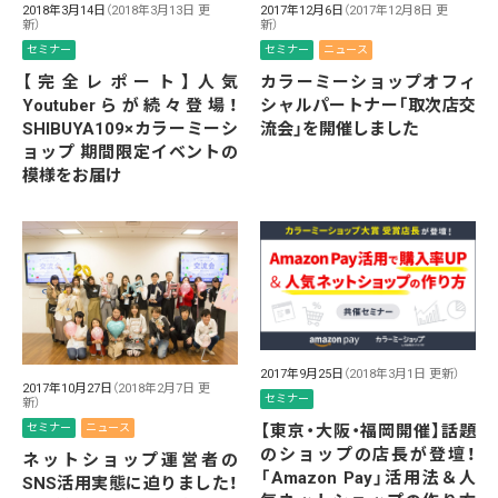
2018年3月14日
（2018年3月13日 更
2017年12月6日
（2017年12月8日 更
新）
新）
セミナー
セミナー
ニュース
【完全レポート】人気
カラーミーショップオフィ
Youtuberらが続々登場！
シャルパートナー「取次店交
SHIBUYA109×カラーミーシ
流会」を開催しました
ョップ 期間限定イベントの
模様をお届け
2017年9月25日
（2018年3月1日 更新）
2017年10月27日
（2018年2月7日 更
セミナー
新）
【東京・大阪・福岡開催】話題
セミナー
ニュース
のショップの店長が登壇！
ネットショップ運営者の
「Amazon Pay」活用法＆人
SNS活用実態に迫りました！