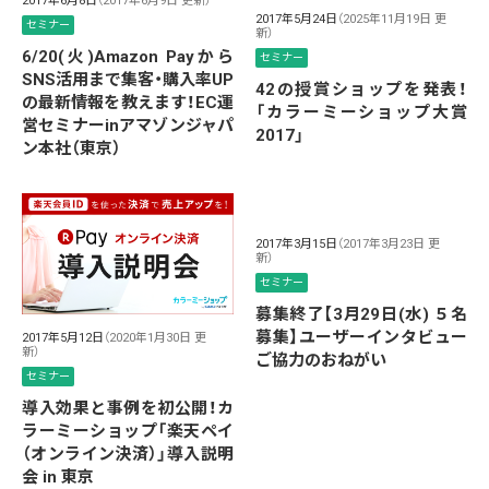
2017年6月8日
（2017年6月9日 更新）
2017年5月24日
（2025年11月19日 更
セミナー
新）
6/20(火)Amazon Payから
セミナー
SNS活用まで集客・購入率UP
42の授賞ショップを発表！
の最新情報を教えます！EC運
「カラーミーショップ大賞
営セミナーinアマゾンジャパ
2017」
ン本社（東京）
2017年3月15日
（2017年3月23日 更
新）
セミナー
募集終了【3月29日(水) ５名
募集】ユーザーインタビュー
2017年5月12日
（2020年1月30日 更
新）
ご協力のおねがい
セミナー
導入効果と事例を初公開！カ
ラーミーショップ「楽天ペイ
（オンライン決済）」導入説明
会 in 東京