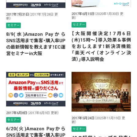
2017年6月15日
（2020年1月30日 更
2017年7月31日
（2017年7月28日 更
新）
新）
セミナー
セミナー
【大阪開催決定！7月6日
8/9(水)Amazon Payから
(木)15時〜】導入効果＆事例
SNS活用まで集客・購入率UP
をおしえます！新決済機能
の最新情報を教えます！EC運
「楽天ペイ（オンライン決
営セミナーin大阪
済）」導入説明会
2017年6月8日
（2017年6月9日 更新）
2017年5月24日
（2025年11月19日 更
セミナー
新）
6/20(火)Amazon Payから
セミナー
SNS活用まで集客・購入率UP