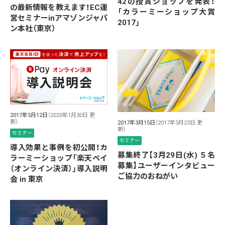
42の授賞ショップを発表！
の最新情報を教えます！EC運
「カラーミーショップ大賞
営セミナーinアマゾンジャパ
2017」
ン本社（東京）
2017年5月12日
（2020年1月30日 更
新）
2017年3月15日
（2017年3月23日 更
新）
セミナー
セミナー
導入効果と事例を初公開！カ
募集終了【3月29日(水) ５名
ラーミーショップ「楽天ペイ
募集】ユーザーインタビュー
（オンライン決済）」導入説明
ご協力のおねがい
会 in 東京