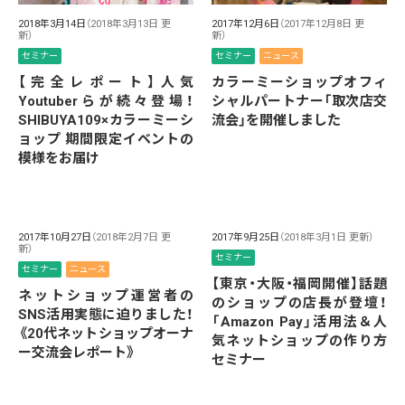
2018年3月14日
（2018年3月13日 更
2017年12月6日
（2017年12月8日 更
新）
新）
セミナー
セミナー
ニュース
【完全レポート】人気
カラーミーショップオフィ
Youtuberらが続々登場！
シャルパートナー「取次店交
SHIBUYA109×カラーミーシ
流会」を開催しました
ョップ 期間限定イベントの
模様をお届け
2017年10月27日
（2018年2月7日 更
2017年9月25日
（2018年3月1日 更新）
新）
セミナー
セミナー
ニュース
【東京・大阪・福岡開催】話題
ネットショップ運営者の
のショップの店長が登壇！
SNS活用実態に迫りました！
「Amazon Pay」活用法＆人
《20代ネットショップオーナ
気ネットショップの作り方
ー交流会レポート》
セミナー