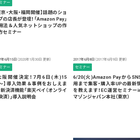
ミナー
東京・大阪・福岡開催】話題のショ
プの店長が登壇！「Amazon Pay」
用法＆人気ネットショップの作
方セミナー
17年6月15日
（2020年1月30日 更新）
2017年6月8日
（2017年6月9日 更新）
ミナー
セミナー
大阪開催決定！7月6日(木)15
6/20(火)Amazon PayからS
〜】導入効果＆事例をおしえま
用まで集客・購入率UPの最新
！新決済機能「楽天ペイ（オンライ
を教えます！EC運営セミナーi
決済）」導入説明会
マゾンジャパン本社（東京）