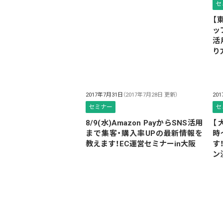
セ
【
ッ
活
り
2017年7月31日
（2017年7月28日 更新）
20
セミナー
セ
8/9(水)Amazon PayからSNS活用
【
まで集客・購入率UPの最新情報を
時
教えます！EC運営セミナーin大阪
す
ン