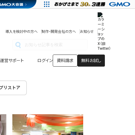
その他
開発中・提供予定の機能
テンプレート一覧
導入を検討中の方へ
制作・開発会社の方へ
お知らせ
アプリストア
ヘルプを見る
ヘルプセンター
運営サポート
ログイン
資料請求
無料お試し
プリストア