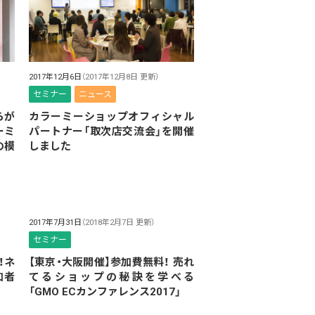
2017年12月6日
（2017年12月8日 更新）
セミナー
ニュース
らが
カラーミーショップオフィシャル
ーミ
パートナー「取次店交流会」を開催
の模
しました
2017年7月31日
（2018年2月7日 更新）
セミナー
！ネ
【東京・大阪開催】参加費無料！ 売れ
加者
てるショップの秘訣を学べる
「GMO ECカンファレンス2017」