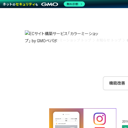
無料診断
特長
特長
Amaz
特長一覧を見る
Word
商材一覧を見る
越境E
カラーミーショップ トップ
お知らせ トップ
代行
運営サポート
機能一覧を見る
プラ
事例
料金
事例
デザイ
ブラン
サポート一覧を見る
プレミ
事例イ
プラン・料金一覧を見る
設定代
さまざ
お役立ち資料を見る
ラージ
ショッ
開発・
売上に
レギュ
機能改善
ショッ
顧客ロ
モバイ
複数店
20