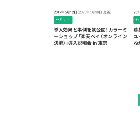
2017年5月12日
（2020年1月30日 更新）
20
セミナー
セ
導入効果と事例を初公開！カラーミ
募
ーショップ「楽天ペイ（オンライン
ユ
決済）」導入説明会 in 東京
ね