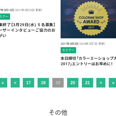
17年3月15日
（2017年3月23日 更新）
ミナー
集終了【3月29日(水) ５名募集】
ーザーインタビューご協力のお
がい
2017年3月3日
（2018年2月7日 更新）
セミナー
本日締切「カラーミーショップ
2017」エントリーはお早めに！
«
<
17
18
19
20
21
>
»
その他