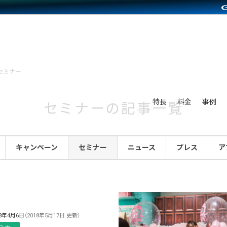
別に見る
業種別に見る
on Pay導入
食品販売
Press導入
ファッション販売
C（海外販売）
雑貨販売
セミナー
サービスを見る
運営ノウハウを見る
ンを見る
プランを比較する
を見る
事例資料をみる
ン制作代行
イベント・セミナー
ディングの強化
アム
料金シミュレーション
ンタビュー
食品
特長
料金
事例
セミナーの記事一覧
行
コミュニティイベントCarty
まな販売方法
他社サービスとの比較
プ事例
ファッション
API連携代行
よむよむカラーミー
つながる集客
ラー
雑貨
キャンペーン
セミナー
ニュース
プレス
ア
YouTubeチャンネル
ピングカート
イヤリティを向上
ルアプリ
舗との連携
18年4月6日
（2018年5月17日 更新）