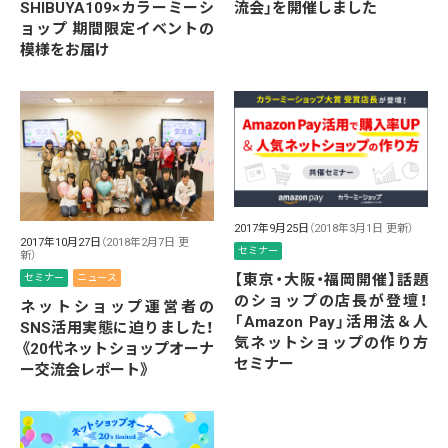
SHIBUYA109×カラーミーシ
流会」を開催しました
ョップ 期間限定イベントの
模様をお届け
2017年9月25日
（2018年3月1日 更新）
2017年10月27日
（2018年2月7日 更
セミナー
新）
【東京・大阪・福岡開催】話題
セミナー
ニュース
のショップの店長が登壇！
ネットショップ運営者の
「Amazon Pay」活用法＆人
SNS活用実態に迫りました！
気ネットショップの作り方
《20代ネットショップオーナ
セミナー
ー交流会レポート》