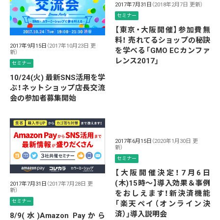
2017年7月31日
（2018年2月7日 更新）
セミナー
【東京・大阪開催】参加費無
料！ 売れてるショップの秘訣
2017年9月15日
（2017年10月23日 更
を学べる「GMO ECカンファ
新）
レンス2017」
セミナー
10/24(火) 最新SNS活用を学
ぶ！ネットショップ店長交流
会の参加者募集開始
2017年6月15日
（2020年1月30日 更
新）
セミナー
【大阪開催決定！7月6日
(木)15時〜】導入効果＆事例
2017年7月31日
（2017年7月28日 更
新）
をおしえます！新決済機能
セミナー
「楽天ペイ（オンライン決
済）」導入説明会
8/9(水)Amazon Payから