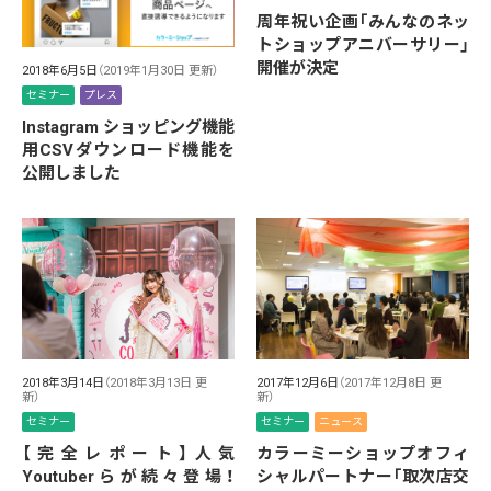
周年祝い企画「みんなのネッ
トショップアニバーサリー」
開催が決定
2018年6月5日
（2019年1月30日 更新）
セミナー
プレス
Instagram ショッピング機能
用CSVダウンロード機能を
公開しました
2018年3月14日
（2018年3月13日 更
2017年12月6日
（2017年12月8日 更
新）
新）
セミナー
セミナー
ニュース
【完全レポート】人気
カラーミーショップオフィ
Youtuberらが続々登場！
シャルパートナー「取次店交