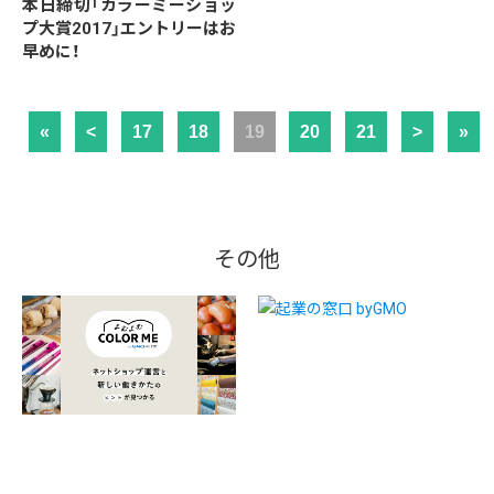
本日締切「カラーミーショッ
プ大賞2017」エントリーはお
早めに！
«
<
17
18
19
20
21
>
»
その他