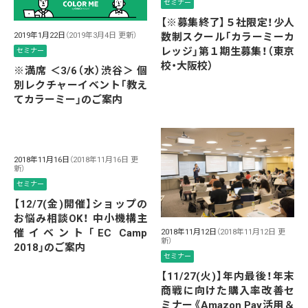
セミナー
【※募集終了】５社限定！少人
数制スクール「カラーミーカ
2019年1月22日
（2019年3月4日 更新）
レッジ」第１期生募集！（東京
セミナー
校・大阪校）
※満席 ＜3/6（水）渋谷＞ 個
別レクチャーイベント「教え
てカラーミー」のご案内
2018年11月16日
（2018年11月16日 更
新）
セミナー
【12/7(金)開催】ショップの
お悩み相談OK！ 中小機構主
催イベント「EC Camp
2018年11月12日
（2018年11月12日 更
新）
2018」のご案内
セミナー
【11/27(火)】年内最後！年末
商戦に向けた購入率改善セ
ミナー《Amazon Pay活用＆