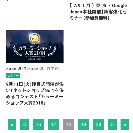
【7/9（月）東京・Google
Japan本社開催】集客強化セ
ミナー【参加費無料】
2018年6月8日
（2018年6月21日 更新）
セミナー
9月11日(火)授賞式開催が決
定！ネットショップNo.1を決
めるコンテスト「カラーミー
ショップ大賞2018」
«
<
16
17
18
19
20
>
»