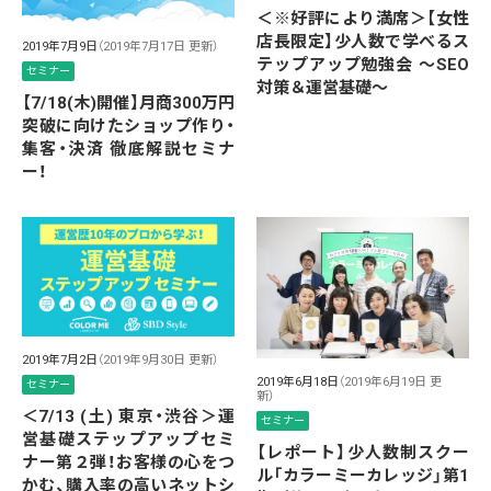
＜※好評により満席＞【女性
店長限定】少人数で学べるス
2019年7月9日
（2019年7月17日 更新）
テップアップ勉強会 〜SEO
セミナー
対策＆運営基礎〜
【7/18(木)開催】月商300万円
突破に向けたショップ作り・
集客・決済 徹底解説セミナ
ー！
2019年7月2日
（2019年9月30日 更新）
2019年6月18日
（2019年6月19日 更
セミナー
新）
＜7/13 (土) 東京・渋谷＞運
セミナー
営基礎ステップアップセミ
【レポート】少人数制スクー
ナー第２弾！お客様の心をつ
ル「カラーミーカレッジ」第1
かむ、購入率の高いネットシ