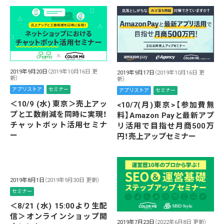
2019年9月20日
（2019年10月16日 更
2019年9月17日
（2019年10月16日 更
新）
新）
アプリストア
セミナー
アプリストア
セミナー
＜10/9 (水) 東京＞売上アッ
<10/7(月)東京>【参加費無
プと工数削減を同時に実現！
料】Amazon Payと最新アプ
チャットボット活用セミナ
リ活用で目指せ月商500万
ー
円！売上アップセミナー
2019年8月1日
（2019年9月30日 更新）
セミナー
＜8/21 (水) 15:00より生配
信＞オンラインショップ開
2019年7月23日
（2022年6月8日 更新）