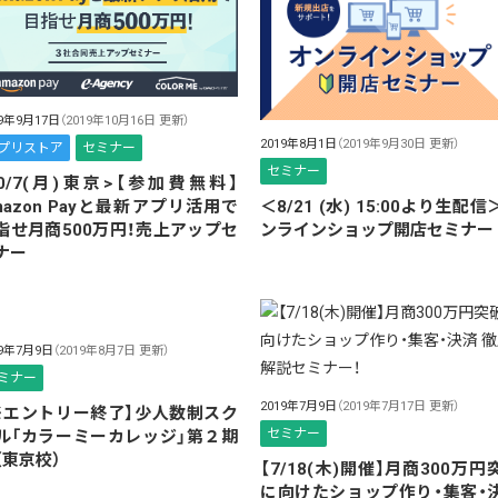
19年9月17日
（2019年10月16日 更新）
2019年8月1日
（2019年9月30日 更新）
プリストア
セミナー
セミナー
10/7(月)東京>【参加費無料】
＜8/21 (水) 15:00より生配信
mazon Payと最新アプリ活用で
ンラインショップ開店セミナー
指せ月商500万円！売上アップセ
ナー
19年7月9日
（2019年8月7日 更新）
ミナー
2019年7月9日
（2019年7月17日 更新）
※エントリー終了】少人数制スク
セミナー
ル「カラーミーカレッジ」第２期
（東京校）
【7/18(木)開催】月商300万円
に向けたショップ作り・集客・