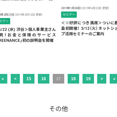
2019年1月30日
（2019年4月23日 更新）
セミナー
19年2月21日
（2019年5月16日 更新）
ミナー
＜※好評につき満席＞ついに
島初開催！ 3/12（火）ネットシ
5/22 (水) 渋谷＞個人事業主さん
プ活用セミナーのご案内
見！お金と保険のサービス
FREENANCE」初の説明会を開催
«
<
15
16
17
18
19
>
»
その他