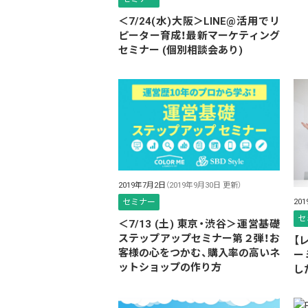
＜7/24(水)大阪＞LINE@活用でリ
ピーター育成！最新マーケティング
セミナー (個別相談会あり)
2019年7月2日
（2019年9月30日 更新）
セミナー
20
セ
＜7/13 (土) 東京・渋谷＞運営基礎
ステップアップセミナー第２弾！お
【
客様の心をつかむ、購入率の高いネ
ー
ットショップの作り方
し