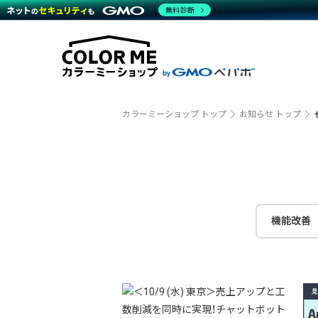
商材一覧を見る
無料診断
越境E
代行
運営サポート
機能一覧を見る
プラ
事例
料金
事例
デザイ
ブラン
サポート一覧を見る
プレミ
事例イ
プラン・料金一覧を見る
設定代
さまざ
お役立ち資料を見る
ラージ
ショッ
開発・
売上に
カラーミーショップ トップ
お知らせ トップ
レギュ
ショッ
顧客ロ
モバイ
機能改善
複数店