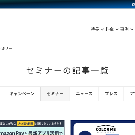
C（海外販売）
雑貨販売
サービスを見る
運営ノウハウを見る
ンを見る
プランを比較する
を見る
事例資料をみる
ン制作代行
イベント・セミナー
ディングの強化
アム
料金シミュレーション
ンタビュー
食品
特長
料金
事例
行
コミュニティイベントCarty
まな販売方法
他社サービスとの比較
プ事例
ファッション
API連携代行
よむよむカラーミー
つながる集客
セミナー
ラー
雑貨
YouTubeチャンネル
ピングカート
セミナーの記事一覧
イヤリティを向上
ルアプリ
キャンペーン
セミナー
ニュース
プレス
ア
舗との連携