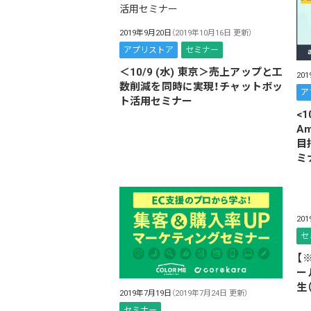
2019年9月20日
（2019年10月16日 更新）
アプリストア
セミナー
＜10/9 (水) 東京＞売上アップと工
20
数削減を同時に実現！チャットボッ
ア
ト活用セミナー
<
A
目
ミ
20
セ
【
ー
生
2019年7月19日
（2019年7月24日 更新）
セミナー