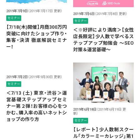
2019年7月9日
（2019年7月17日 更新）
2019年7月6日
（2019年7月8日 更新）
セミナー
セミナー
【7/18(木)開催】月商300万円
＜※好評により満席＞【女性
突破に向けたショップ作り・
店長限定】少人数で学べるス
集客・決済 徹底解説セミナ
テップアップ勉強会 〜SEO
ー！
対策＆運営基礎〜
2019年7月2日
（2019年9月30日 更新）
セミナー
＜7/13 (土) 東京・渋谷＞運
営基礎ステップアップセミ
ナー第２弾！お客様の心をつ
2019年6月18日
（2019年6月19日 更
かむ、購入率の高いネットシ
新）
ョップの作り方
セミナー
【レポート】少人数制スクー
ル「カラーミーカレッジ」第1