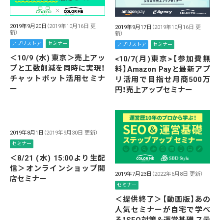
2019年9月20日
（2019年10月16日 更
2019年9月17日
（2019年10月16日 更
新）
新）
アプリストア
セミナー
アプリストア
セミナー
＜10/9 (水) 東京＞売上アッ
<10/7(月)東京>【参加費無
プと工数削減を同時に実現！
料】Amazon Payと最新アプ
チャットボット活用セミナ
リ活用で目指せ月商500万
ー
円！売上アップセミナー
2019年8月1日
（2019年9月30日 更新）
セミナー
＜8/21 (水) 15:00より生配
信＞オンラインショップ開
2019年7月23日
（2022年6月8日 更新）
店セミナー
セミナー
＜提供終了＞【動画版】あの
人気セミナーが自宅で学べ
る！SEO対策＆運営基礎 ステ