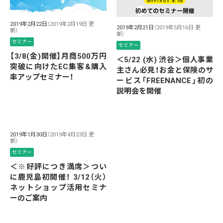
2019年2月22日
（2019年2月19日 更
2019年2月21日
（2019年5月16日 更
新）
新）
セミナー
セミナー
【3/8(金)開催】月商500万円
＜5/22 (水) 渋谷＞個人事業
突破に向けたEC集客&購入
主さん必見！お金と保険のサ
率アップセミナー！
ービス「FREENANCE」初の
説明会を開催
2019年1月30日
（2019年4月23日 更
新）
セミナー
＜※好評につき満席＞つい
に鹿児島初開催！ 3/12（火）
ネットショップ活用セミナ
ーのご案内