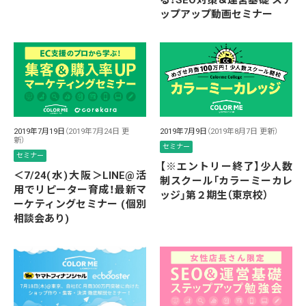
ップアップ動画セミナー
2019年7月19日
（2019年7月24日 更
2019年7月9日
（2019年8月7日 更新）
新）
セミナー
セミナー
【※エントリー終了】少人数
＜7/24(水)大阪＞LINE@活
制スクール「カラーミーカレ
用でリピーター育成！最新マ
ッジ」第２期生（東京校）
ーケティングセミナー (個別
相談会あり)