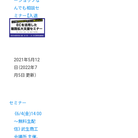
ーショップな
んでも相談セ
ミナー【入退
室自由】
2021年5月12
日
（2022年7
月5日 更新）
セミナー
《6/4(金)14:00
～無料生配
信》武生商工
会議所 主催、