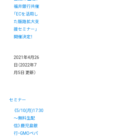
福井銀行共催
「ECを活用し
た販路拡大支
援セミナー」
開催決定！
2021年4月26
日
（2022年7
月5日 更新）
セミナー
《5/10(月)17:30
～無料生配
信》鹿児島銀
行・GMOペパ