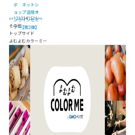
ボ ネットシ
ョップ活用オ
«
<
12
13
14
15
16
>
»
ンラインセミ
その他
ナー【第2弾】
トップサイド
よむよむカラーミー