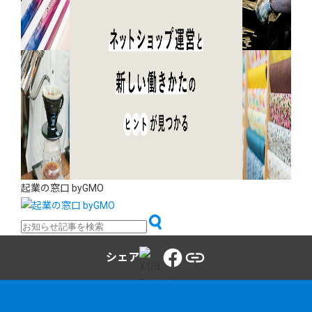
起業の窓口 byGMO
シェア