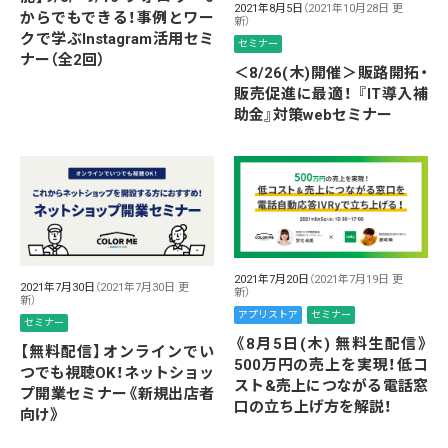
2021年8月5日
（2021年10月28日 更
からでもできる！事例とワー
新）
クで学ぶInstagram活用セミ
セミナー
ナー（全2回）
＜8/26(木)開催＞販路開拓・
販売促進に最適！ 『IT導入補
助金』対策webセミナー
2021年7月20日
（2021年7月19日 更
2021年7月30日
（2021年7月30日 更
新）
新）
アプリストア
セミナー
セミナー
《8月5日(木) 無料生配信》
【無料配信】オンラインでい
500万円の売上を実現！低コ
つでも視聴OK！ネットショッ
スト&売上につながる電話窓
プ開業セミナー《新規出店者
口の立ち上げ方を解説！
向け》