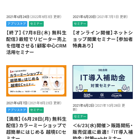
2021年6月24日
（2022年8月3日 更新）
2021年6月20日
（2021年7月1日 更新）
アプリストア
セミナー
セミナー
【終了】《7月8日(木) 無料生
【オンライン開催】ネットシ
配信》最短でリピーター売上
ョップ開業セミナー【参加者
を倍増させる！顧客中心CRM
特典あり】
活用セミナー
2021年6月7日
（2021年8月23日 更新）
2021年6月2日
（2021年10月28日 更
新）
アプリストア
セミナー
セミナー
【満席】《6月28日(月) 無料生
＜6/23(水)開催＞販路開拓・
配信》カラーミーショップで
販売促進に最適！ 『IT導入補
超簡単にはじめる 越境ECセ
助金』対策webセミナー
ミナー