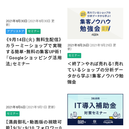
2021年8月30日
（2021年8月30日 更
新）
アプリストア
セミナー
《9月14日(火) 無料生配信》
カラーミーショップで実現
2021年8月26日
（2021年9月29日 更
新）
する簡単・無料の集客UP術！
セミナー
『Googleショッピング活用
法』セミナー
＜終了＞やれば売れる！売れ
ているショップの分析デー
タから学ぶ！集客ノウハウ勉
強会
2021年8月6日
（2021年9月1日 更新）
セミナー
【満員御礼・動画版の視聴可
能】9/3/・9/10 フォロワー0