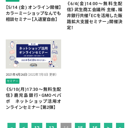
《6/4(金)14:00～無料生配
【5/14 (金) オンライン開催】
信》武生商工会議所 主催、福
カラーミーショップなんでも
井銀行共催「ECを活用した販
相談セミナー【入退室自由】
路拡大支援セミナー」開催決
定！
2021年4月26日
（2022年7月5日 更新）
セミナー
《5/10(月)17:30～無料生配
信》鹿児島銀行・GMOペパ
ボ ネットショップ活用オ
ンラインセミナー【第2弾】