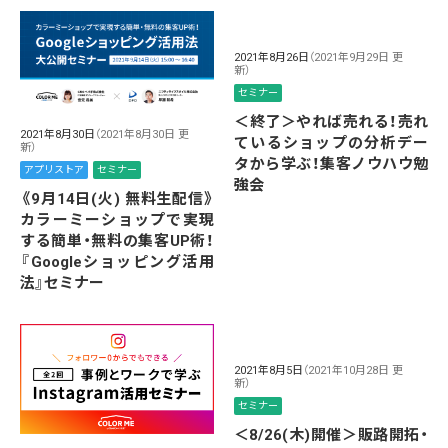
2021年8月26日
（2021年9月29日 更
新）
セミナー
＜終了＞やれば売れる！売れ
2021年8月30日
（2021年8月30日 更
ているショップの分析デー
新）
タから学ぶ！集客ノウハウ勉
アプリストア
セミナー
強会
《9月14日(火) 無料生配信》
カラーミーショップで実現
する簡単・無料の集客UP術！
『Googleショッピング活用
法』セミナー
2021年8月5日
（2021年10月28日 更
新）
セミナー
＜8/26(木)開催＞販路開拓・