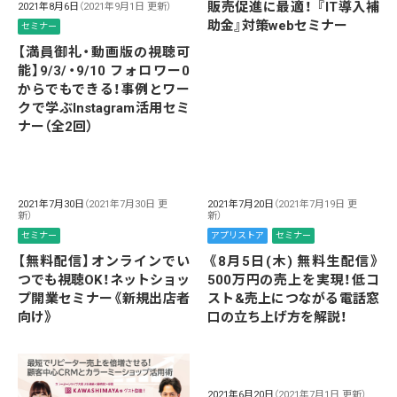
販売促進に最適！ 『IT導入補
2021年8月6日
（2021年9月1日 更新）
助金』対策webセミナー
セミナー
【満員御礼・動画版の視聴可
能】9/3/・9/10 フォロワー0
からでもできる！事例とワー
クで学ぶInstagram活用セミ
ナー（全2回）
2021年7月30日
（2021年7月30日 更
2021年7月20日
（2021年7月19日 更
新）
新）
セミナー
アプリストア
セミナー
【無料配信】オンラインでい
《8月5日(木) 無料生配信》
つでも視聴OK！ネットショッ
500万円の売上を実現！低コ
プ開業セミナー《新規出店者
スト&売上につながる電話窓
向け》
口の立ち上げ方を解説！
2021年6月20日
（2021年7月1日 更新）