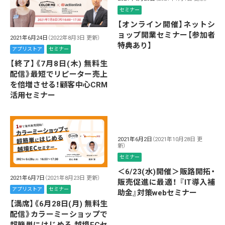
セミナー
【オンライン開催】ネットシ
ョップ開業セミナー【参加者
2021年6月24日
（2022年8月3日 更新）
特典あり】
アプリストア
セミナー
【終了】《7月8日(木) 無料生
配信》最短でリピーター売上
を倍増させる！顧客中心CRM
活用セミナー
2021年6月2日
（2021年10月28日 更
新）
セミナー
＜6/23(水)開催＞販路開拓・
2021年6月7日
（2021年8月23日 更新）
販売促進に最適！ 『IT導入補
アプリストア
セミナー
助金』対策webセミナー
【満席】《6月28日(月) 無料生
配信》カラーミーショップで
超簡単にはじめる 越境ECセ