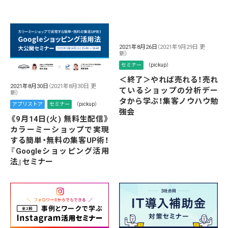
2021年8月26日
（2021年9月29日 更
新）
セミナー
（pickup）
＜終了＞やれば売れる！売れ
2021年8月30日
（2021年8月30日 更
ているショップの分析デー
新）
タから学ぶ！集客ノウハウ勉
アプリストア
セミナー
（pickup）
強会
《9月14日(火) 無料生配信》
カラーミーショップで実現
する簡単・無料の集客UP術！
『Googleショッピング活用
法』セミナー