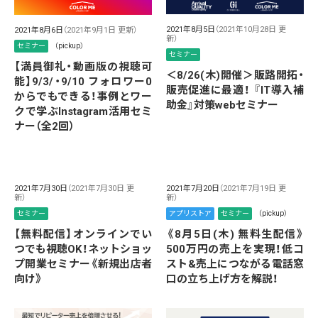
2021年8月5日
（2021年10月28日 更
2021年8月6日
（2021年9月1日 更新）
新）
セミナー
（pickup）
セミナー
【満員御礼・動画版の視聴可
＜8/26(木)開催＞販路開拓・
能】9/3/・9/10 フォロワー0
販売促進に最適！ 『IT導入補
からでもできる！事例とワー
助金』対策webセミナー
クで学ぶInstagram活用セミ
ナー（全2回）
2021年7月30日
（2021年7月30日 更
2021年7月20日
（2021年7月19日 更
新）
新）
セミナー
アプリストア
セミナー
（pickup）
【無料配信】オンラインでい
《8月5日(木) 無料生配信》
つでも視聴OK！ネットショッ
500万円の売上を実現！低コ
プ開業セミナー《新規出店者
スト&売上につながる電話窓
向け》
口の立ち上げ方を解説！