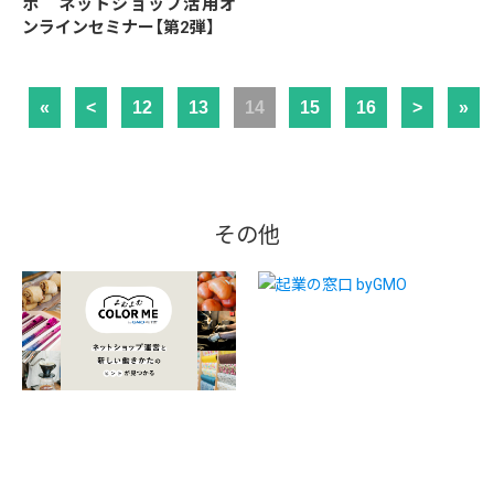
ボ ネットショップ活用オ
ンラインセミナー【第2弾】
«
<
12
13
14
15
16
>
»
その他