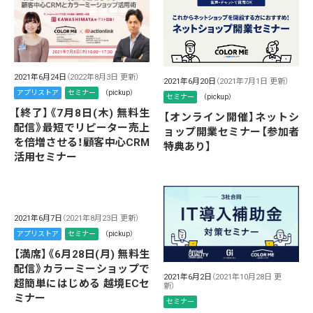
2021年6月24日
（2022年8月3日 更新）
2021年6月20日
（2021年7月1日 更新）
アプリストア
セミナー
（pickup）
セミナー
（pickup）
【終了】《7月8日(木) 無料生
【オンライン開催】ネットシ
配信》最短でリピーター売上
ョップ開業セミナー【参加者
を倍増させる！顧客中心CRM
特典あり】
活用セミナー
2021年6月7日
（2021年8月23日 更新）
アプリストア
セミナー
（pickup）
【満席】《6月28日(月) 無料生
配信》カラーミーショップで
2021年6月2日
（2021年10月28日 更
超簡単にはじめる 越境ECセ
新）
ミナー
セミナー