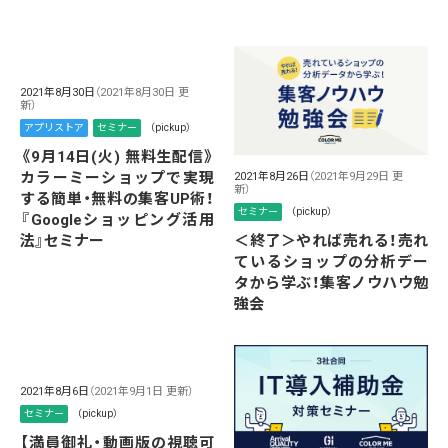
2021年8月30日
（2021年8月30日 更
新）
アプリストア
セミナー
（pickup）
《9月14日(火) 無料生配信》
カラーミーショップで実現
2021年8月26日
（2021年9月29日 更
新）
する簡単・無料の集客UP術！
セミナー
（pickup）
『Googleショッピング活用
法』セミナー
＜終了＞やれば売れる！売れ
ているショップの分析デー
タから学ぶ！集客ノウハウ勉
強会
2021年8月6日
（2021年9月1日 更新）
セミナー
（pickup）
【満員御礼・動画版の視聴可