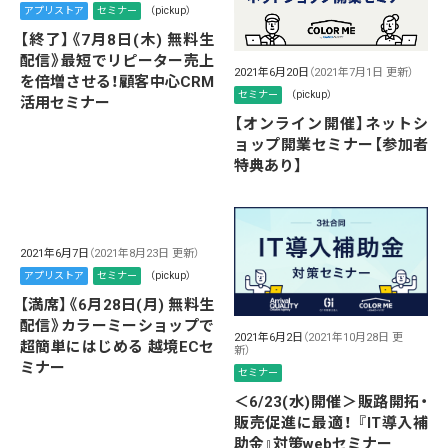
アプリストア
セミナー
（pickup）
【終了】《7月8日(木) 無料生
配信》最短でリピーター売上
2021年6月20日
（2021年7月1日 更新）
を倍増させる！顧客中心CRM
セミナー
（pickup）
活用セミナー
【オンライン開催】ネットシ
ョップ開業セミナー【参加者
特典あり】
2021年6月7日
（2021年8月23日 更新）
アプリストア
セミナー
（pickup）
【満席】《6月28日(月) 無料生
配信》カラーミーショップで
2021年6月2日
（2021年10月28日 更
超簡単にはじめる 越境ECセ
新）
ミナー
セミナー
＜6/23(水)開催＞販路開拓・
販売促進に最適！ 『IT導入補
助金』対策webセミナー