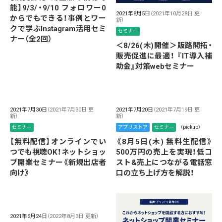
能】9/3/・9/10 フォロワー0
2021年8月5日
（2021年10月28日 更
からでもできる！事例とワー
新）
クで学ぶInstagram活用セミ
セミナー
ナー（全2回）
＜8/26(木)開催＞販路開拓・
販売促進に最適！ 『IT導入補
助金』対策webセミナー
2021年7月30日
（2021年7月30日 更
2021年7月20日
（2021年7月19日 更
新）
新）
セミナー
アプリストア
セミナー
（pickup）
【無料配信】オンラインでい
《8月5日(木) 無料生配信》
つでも視聴OK！ネットショッ
500万円の売上を実現！低コ
プ開業セミナー《新規出店者
スト&売上につながる電話窓
向け》
口の立ち上げ方を解説！
2021年6月24日
（2022年8月3日 更新）