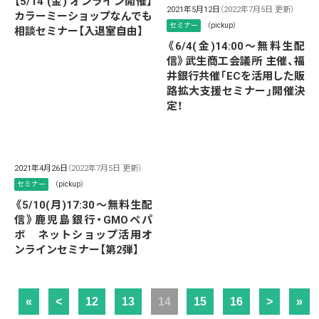
【5/14 (金) オンライン開催】
2021年5月12日
（2022年7月5日 更新）
カラーミーショップなんでも
セミナー
（pickup）
相談セミナー【入退室自由】
《6/4(金)14:00～無料生配
信》武生商工会議所 主催、福
井銀行共催「ECを活用した販
路拡大支援セミナー」開催決
定！
2021年4月26日
（2022年7月5日 更新）
セミナー
（pickup）
《5/10(月)17:30～無料生配
信》鹿児島銀行・GMOペパ
ボ ネットショップ活用オ
ンラインセミナー【第2弾】
«
<
12
13
14
15
16
>
»