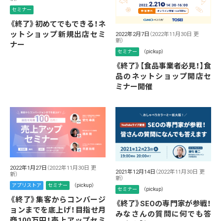
セミナー
《終了》初めてでもできる！ネ
ットショップ新規出店セミ
2022年2月7日
（2022年11月30日 更
新）
ナー
セミナー
（pickup）
《終了》【食品事業者必見！】食
品のネットショップ開店セ
ミナー開催
2022年1月27日
（2022年11月30日 更
2021年12月14日
（2022年11月30日 更
新）
新）
アプリストア
セミナー
（pickup）
セミナー
（pickup）
《終了》集客からコンバージ
《終了》SEOの専門家が参戦！
ョンまでを底上げ！目指せ月
みなさんの質問に何でも答
商100万円！売上アップセミ