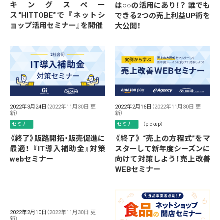
キングスペー
は○○の活用にあり！？ 誰でも
ス“HITTOBE”で 『ネットシ
できる2つの売上利益UP術を
ョップ活用セミナー』を開催
大公開！
2022年3月24日
（2022年11月30日 更
2022年2月16日
（2022年11月30日 更
新）
新）
セミナー
セミナー
（pickup）
《終了》販路開拓・販売促進に
《終了》 “売上の方程式”をマ
最適！ 『IT導入補助金』対策
スターして新年度シーズンに
webセミナー
向けて対策しよう！売上改善
WEBセミナー
2022年2月10日
（2022年11月30日 更
新）