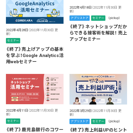
2022年4月18日
（2022年11月30日 更
新）
アプリストア
セミナー
（pickup）
《終了》ネットショップだか
2022年4月28日
（2022年11月30日 更
らできる接客術を解説！ 売上
新）
アップセミナー
セミナー
《終了》売上げアップの基本
を学ぶ！Google Analytics活
用webセミナー
2022年4月11日
（2022年11月30日 更
2022年3月29日
（2022年11月30日 更
新）
新）
セミナー
アプリストア
セミナー
（pickup）
《終了》鹿児島銀行のコワー
《終了》売上利益UPのヒント