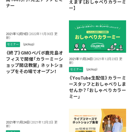
えます【おしゃべりカラーミ
ナー
ー】
2021年12月9日
（2022年11月30日 更
新）
セミナー
（pickup）
《終了》GMOペパボ鹿児島オ
フィスで開催「カラーミーシ
2021年11月24日
（2021年12月23日 更
新）
ョップ開店教室」 ネットショ
セミナー
（pickup）
ップをその場でオープン！
《YouTube生配信》カラーミ
ースタッフとおしゃべりしま
せんか？「おしゃべりカラー
ミー」
2021年11月24日
（2021年12月2日 更
新）