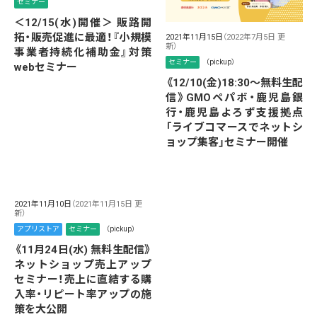
セミナー
＜12/15(水)開催＞ 販路開
拓・販売促進に最適！『小規模
2021年11月15日
（2022年7月5日 更
新）
事業者持続化補助金』対策
セミナー
（pickup）
webセミナー
《12/10(金)18:30～無料生配
信》GMOペパボ・鹿児島銀
行・鹿児島よろず支援拠点
「ライブコマースでネットシ
ョップ集客」セミナー開催
2021年11月10日
（2021年11月15日 更
新）
アプリストア
セミナー
（pickup）
《11月24日(水) 無料生配信》
ネットショップ売上アップ
セミナー！売上に直結する購
入率・リピート率アップの施
策を大公開