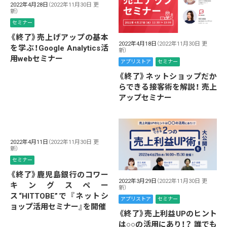
2022年4月28日
（2022年11月30日 更
新）
セミナー
《終了》売上げアップの基本
2022年4月18日
（2022年11月30日 更
を学ぶ！Google Analytics活
新）
用webセミナー
アプリストア
セミナー
《終了》ネットショップだか
らできる接客術を解説！ 売上
アップセミナー
2022年4月11日
（2022年11月30日 更
新）
セミナー
《終了》鹿児島銀行のコワー
2022年3月29日
（2022年11月30日 更
キングスペー
新）
ス“HITTOBE”で 『ネットシ
アプリストア
セミナー
ョップ活用セミナー』を開催
《終了》売上利益UPのヒント
は○○の活用にあり！？ 誰でも