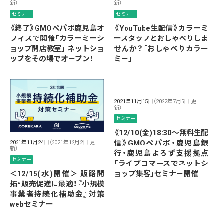
新）
新）
セミナー
セミナー
《終了》GMOペパボ鹿児島オ
《YouTube生配信》カラーミ
フィスで開催「カラーミーシ
ースタッフとおしゃべりしま
ョップ開店教室」 ネットショ
せんか？「おしゃべりカラー
ップをその場でオープン！
ミー」
2021年11月15日
（2022年7月5日 更
新）
セミナー
《12/10(金)18:30～無料生配
信》GMOペパボ・鹿児島銀
2021年11月24日
（2021年12月2日 更
新）
行・鹿児島よろず支援拠点
セミナー
「ライブコマースでネットシ
ョップ集客」セミナー開催
＜12/15(水)開催＞ 販路開
拓・販売促進に最適！『小規模
事業者持続化補助金』対策
webセミナー