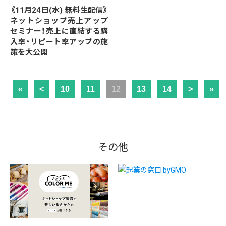
《11月24日(水) 無料生配信》
ネットショップ売上アップ
セミナー！売上に直結する購
入率・リピート率アップの施
策を大公開
«
<
10
11
12
13
14
>
»
その他