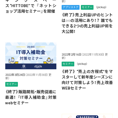
キングスペー
新）
ス“HITTOBE”で 『ネットシ
アプリストア
セミナー
（pickup）
ョップ活用セミナー』を開催
《終了》売上利益UPのヒント
は○○の活用にあり！？ 誰でも
できる2つの売上利益UP術を
大公開！
2022年2月16日
（2022年11月30日 更
新）
セミナー
（pickup）
《終了》 “売上の方程式”をマ
2022年3月24日
（2022年11月30日 更
スターして新年度シーズンに
新）
向けて対策しよう！売上改善
セミナー
WEBセミナー
《終了》販路開拓・販売促進に
最適！ 『IT導入補助金』対策
webセミナー