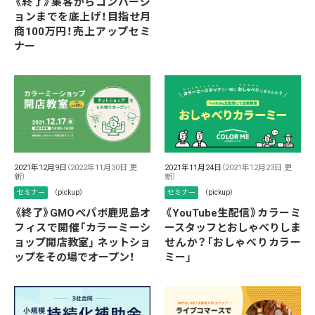
《終了》集客からコンバージ
ョンまでを底上げ！目指せ月
商100万円！売上アップセミ
ナー
2021年12月9日
（2022年11月30日 更
2021年11月24日
（2021年12月23日 更
新）
新）
セミナー
（pickup）
セミナー
（pickup）
《終了》GMOペパボ鹿児島オ
《YouTube生配信》カラーミ
フィスで開催「カラーミーシ
ースタッフとおしゃべりしま
ョップ開店教室」 ネットショ
せんか？「おしゃべりカラー
ップをその場でオープン！
ミー」