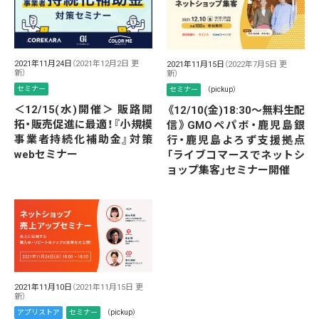
2021年11月24日
（2021年12月2日 更
2021年11月15日
（2022年7月5日 更
新）
新）
セミナー
セミナー
（pickup）
＜12/15(水)開催＞ 販路開
《12/10(金)18:30～無料生配
拓・販売促進に最適！『小規模
信》GMOペパボ・鹿児島銀
事業者持続化補助金』対策
行・鹿児島よろず支援拠点
webセミナー
「ライブコマースでネットシ
ョップ集客」セミナー開催
2021年11月10日
（2021年11月15日 更
新）
アプリストア
セミナー
（pickup）