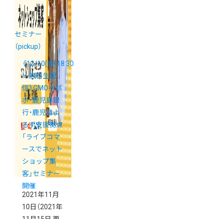
セミナー
（pickup）
《12/10(金)18:30
～無料生配
信》GMOペパ
ボ・鹿児島銀
行・鹿児島よ
ろず支援拠点
「ライブコマ
ースでネット
ショップ集
客」セミナー
開催
2021年11月
10日
（2021年