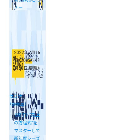
対策webセミ
ナー
2022年2月16
日
（2022年11
月30日 更新）
セミナー
（pickup）
《終了》 “売上
の方程式”を
マスターして
新年度シーズ