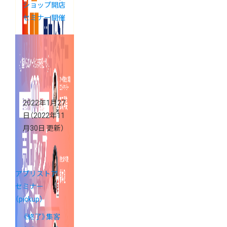
ショップ開店
セミナー開催
2022年1月27
日
（2022年11
月30日 更新）
アプリストア
セミナー
（pickup）
《終了》集客