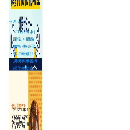
セミナー
＜12/15(水)
開催＞ 販路
開拓・販売促
進に最適！『小
規模事業者持
続化補助金』
対策webセミ
ナー
2021年11月
15日
（2022年
7月5日 更新）