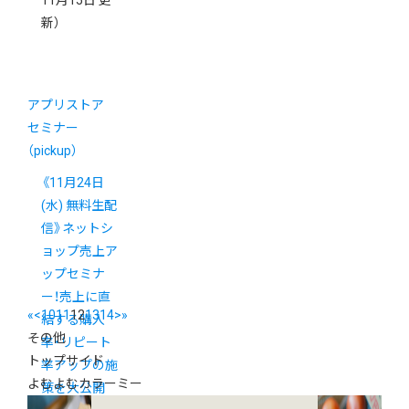
11月15日 更
新）
アプリストア
セミナー
（pickup）
《11月24日
(水) 無料生配
信》ネットシ
ョップ売上ア
ップセミナ
ー！売上に直
«
<
10
11
12
13
14
>
»
結する購入
その他
率・リピート
トップサイド
率アップの施
よむよむカラーミー
策を大公開