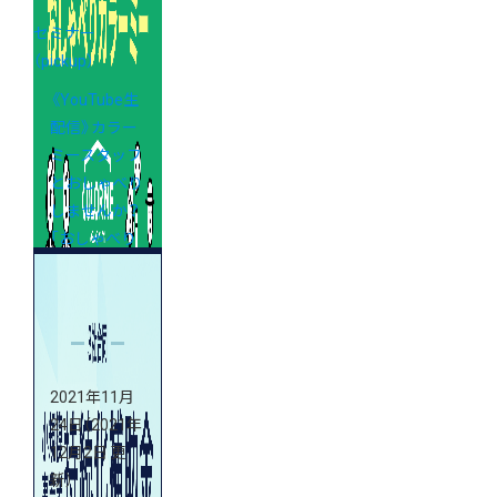
セミナー
（pickup）
《YouTube生
配信》カラー
ミースタッフ
とおしゃべり
しませんか？
「おしゃべり
カラーミー」
2021年11月
24日
（2021年
12月2日 更
新）