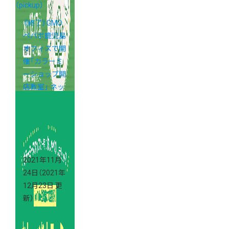
（pickup）
《終了》GMO
ペパボ鹿児島
オフィスで開
催「カラーミ
ーショップ開
店教室」 ネッ
トショップを
その場でオー
プン！
2021年11月
24日
（2021年
12月23日 更
新）