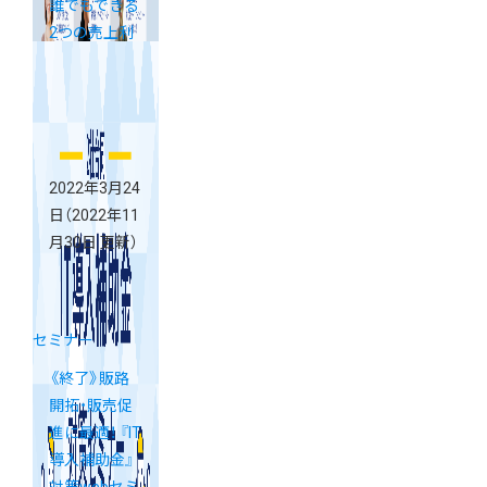
誰でもできる
2つの売上利
益UP術を大
公開！
2022年3月24
日
（2022年11
月30日 更新）
セミナー
《終了》販路
開拓・販売促
進に最適！ 『IT
導入補助金』