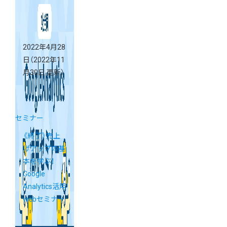
2022年4月28
日
（2022年11
月30日 更新）
セミナー
《終了》売上
げアップの基
本を学ぶ！
Google
Analytics活用
webセミナー