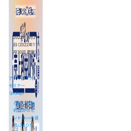
ップ活用セミ
ナー』を開催
2022年3月29
日
（2022年11
月30日 更新）
アプリストア
セミナー
（pickup）
《終了》売上
利益UPのヒ
ントは○○の活
用にあり！？