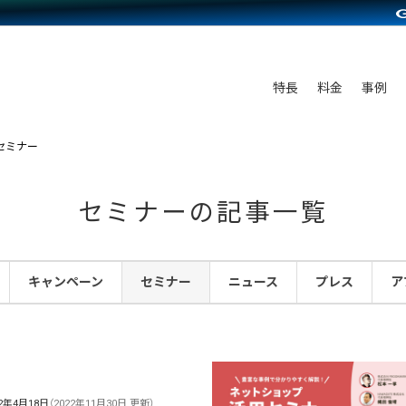
C（海外販売）
雑貨販売
サービスを見る
運営ノウハウを見る
ンを見る
プランを比較する
を見る
事例資料をみる
ン制作代行
イベント・セミナー
ディングの強化
アム
料金シミュレーション
ンタビュー
食品
特長
料金
事例
行
コミュニティイベントCarty
まな販売方法
他社サービスとの比較
プ事例
ファッション
API連携代行
よむよむカラーミー
つながる集客
セミナー
ラー
雑貨
YouTubeチャンネル
ピングカート
セミナーの記事一覧
イヤリティを向上
ルアプリ
キャンペーン
セミナー
ニュース
プレス
ア
舗との連携
22年4月18日
（2022年11月30日 更新）