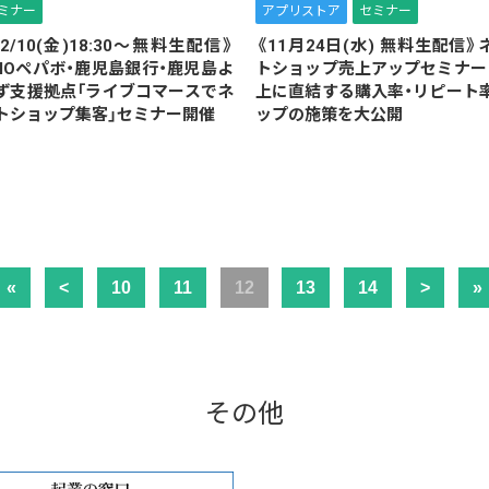
ミナー
アプリストア
セミナー
12/10(金)18:30～無料生配信》
《11月24日(水) 無料生配信》
MOペパボ・鹿児島銀行・鹿児島よ
トショップ売上アップセミナー
ず支援拠点「ライブコマースでネ
上に直結する購入率・リピート
トショップ集客」セミナー開催
ップの施策を大公開
«
<
10
11
12
13
14
>
»
その他