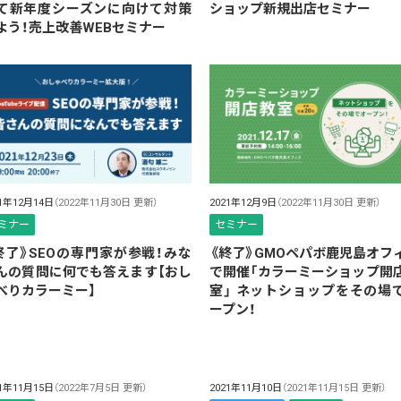
て新年度シーズンに向けて対策
ショップ新規出店セミナー
よう！売上改善WEBセミナー
21年12月14日
（2022年11月30日 更新）
2021年12月9日
（2022年11月30日 更新）
ミナー
セミナー
終了》SEOの専門家が参戦！みな
《終了》GMOペパボ鹿児島オフ
んの質問に何でも答えます【おし
で開催「カラーミーショップ開
べりカラーミー】
室」 ネットショップをその場
ープン！
21年11月15日
（2022年7月5日 更新）
2021年11月10日
（2021年11月15日 更新）