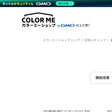
商材一覧を見る
無料診断
越境E
代行
運営サポート
機能一覧を見る
プラ
事例
料金
事例
デザイ
ブラン
サポート一覧を見る
プレミ
事例イ
プラン・料金一覧を見る
設定代
さまざ
お役立ち資料を見る
ラージ
ショッ
開発・
売上に
カラーミーショップ トップ
お知らせ トップ
レギュ
ショッ
顧客ロ
モバイ
機能改善
複数店
2022年4月28日
（2022年11月30日 更新）
20