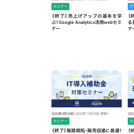
セミナー
ア
《終了》売上げアップの基本を学
《
ぶ！Google Analytics活用webセミ
る
ナー
ナ
2022年3月24日
（2022年11月30日 更新）
20
セミナー
セ
《終了》販路開拓・販売促進に最適！
《