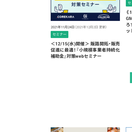
セ
《
G
ろ
2021年11月24日
（2021年12月2日 更新）
ッ
セミナー
＜12/15(水)開催＞ 販路開拓・販売
促進に最適！『小規模事業者持続化
補助金』対策webセミナー