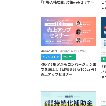
『IT導入補助金』対策webセミナー
し
し
2022年1月27日
（2022年11月30日 更新）
20
アプリストア
セミナー
セ
《終了》集客からコンバージョンま
《
でを底上げ！目指せ月商100万円！
さ
売上アップセミナー
ゃ
20