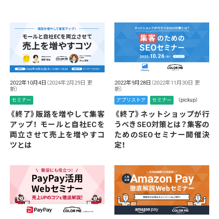
2022年10月4日
（2024年2月29日 更
2022年9月28日
（2022年11月30日 更
新）
新）
セミナー
アプリストア
セミナー
（pickup）
《終了》販路を増やして集客
《終了》ネットショップが行
アップ！ モールと自社ECを
うべきSEO対策とは？集客の
両立させて売上を増やすコ
ためのSEOセミナー開催決
ツとは
定！