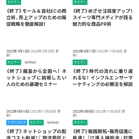
セミナー
セミナー
《終了》モール＆自社ECの両
《終了》めざせ注目度アップ！
立術、売上アップのための販
スイーツ専門メディアが語る
促戦略を徹底解説！
魅力的な商品PR術
2022年7月12日
（2024年2月29日 更
2022年6月17日
（2022年11月30日 更
新）
新）
セミナー
（pickup）
セミナー
《終了》離島から全国へ！ ネ
《終了》時代の流れに乗り遅
ットショップに挑戦したい
れるな！ インフルエンサーマ
人のための基礎セミナー
ーケティングの必勝法を解説
2022年6月10日
（2022年11月30日 更
2022年6月8日
（2022年11月30日 更
新）
新）
アプリストア
セミナー
（pickup）
セミナー
《終了》ネットショップの配
《終了》販路開拓・販売促進に
送コスト削減！『 物流委託と
最適！ 『IT導入補助金』対策