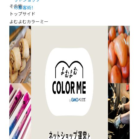
ットショップ
その他
の集客術！
トップサイド
よむよむカラーミー