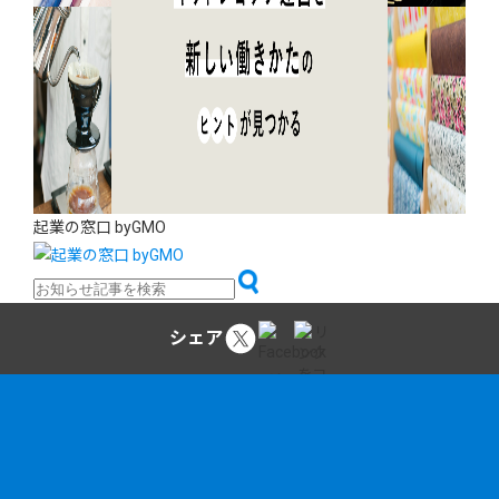
起業の窓口 byGMO
シェア