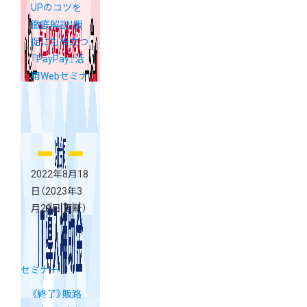
UPのコツを
徹底解説！販
促にも役立つ
『PayPay』活
用Webセミナ
ー
2022年8月18
日
（2023年3
月29日 更新）
セミナー
《終了》販路