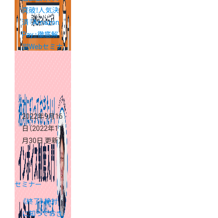
突破！人気決
済『Amazon
Pay』徹底解
説Webセミナ
ー ～実施中
のお得なキャ
ンペーンもご
紹介～
2022年9月16
日
（2022年11
月30日 更新）
セミナー
《終了》絶対
に知っておき