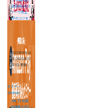
つ『PayPay』
活用Webセミ
ナーで売上
UPのコツを
徹底解説！
2022年9月16
日
（2022年12
月1日 更新）
セミナー
（pickup）
《終了》利用
店舗数3,000