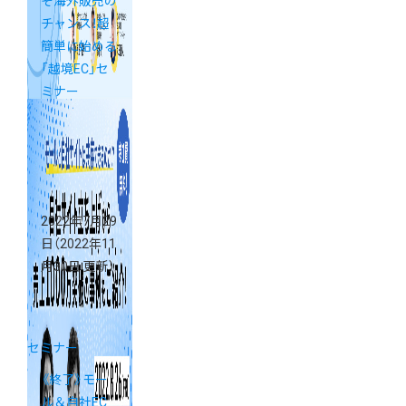
そ海外販売の
チャンス！超
簡単に始める
「越境EC」セ
ミナー
2022年7月29
日
（2022年11
月30日 更新）
セミナー
《終了》モー
ル＆自社EC