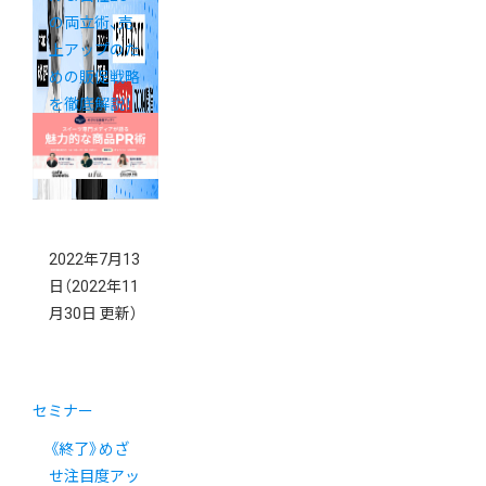
の両立術、売
上アップのた
めの販促戦略
を徹底解説！
2022年7月13
日
（2022年11
月30日 更新）
セミナー
《終了》めざ
せ注目度アッ