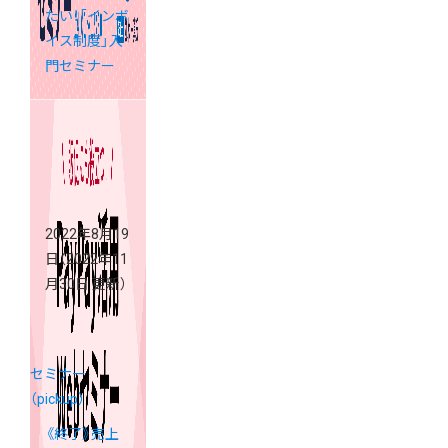
たい！「インボ
イス制度」入
門セミナー
2022年8月19
日
（2022年11
月30日 更新）
セミナー
（pickup）
《終了》売上