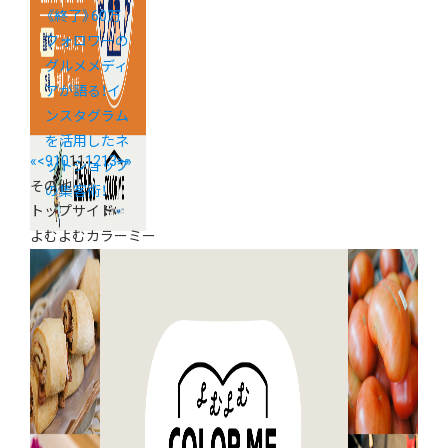
《終了》60万
フォロワーの
グルメメディ
アが語る！イ
ンスタグラム
を活用したネ
«
<
9
10
11
12
13
>
»
ットショップ
その他
の集客術！
トップサイド
よむよむカラーミー