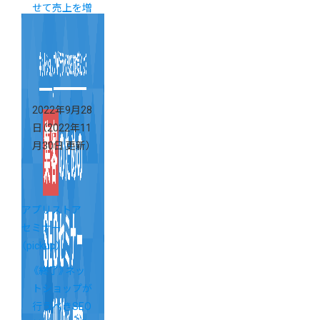
せて売上を増
やすコツとは
2022年9月28
日
（2022年11
月30日 更新）
アプリストア
セミナー
（pickup）
《終了》ネッ
トショップが
行うべきSEO