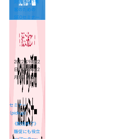
対策とは？集
客のための
SEOセミナー
開催決定！
2022年9月22
日
（2022年12
月1日 更新）
セミナー
（pickup）
《配信終了》
販促にも役立