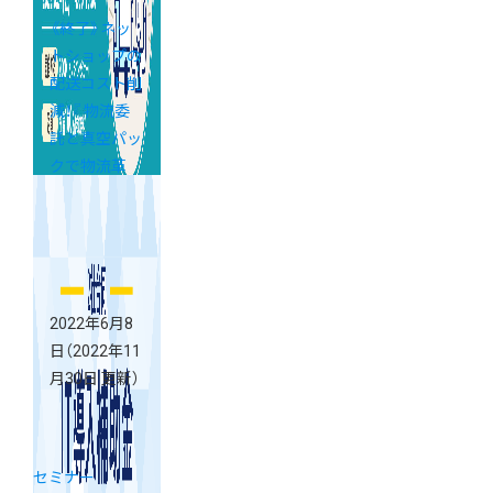
《終了》ネッ
トショップの
配送コスト削
減！『 物流委
託と真空パッ
クで物流革
命！』 オンラ
インセミナー
開催
2022年6月8
日
（2022年11
月30日 更新）
セミナー