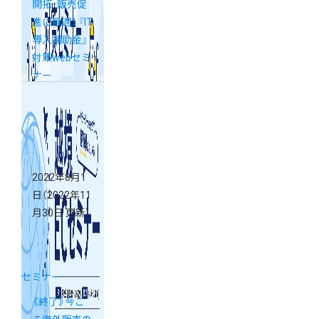
開拓・販売促
進に最適！ 『IT
導入補助金』
対策webセミ
ナー
2022年8月1
日
（2022年11
月30日 更新）
セミナー
《終了》今こ