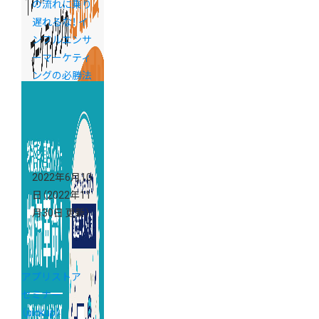
の流れに乗り
遅れるな！ イ
ンフルエンサ
ーマーケティ
ングの必勝法
を解説
2022年6月10
日
（2022年11
月30日 更新）
アプリストア
セミナー
（pickup）