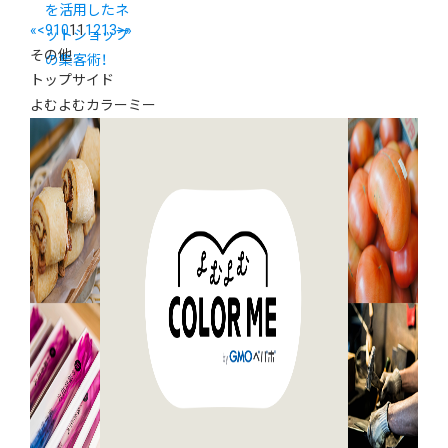
を活用したネ
«
<
9
10
11
12
13
>
»
ットショップ
その他
の集客術！
トップサイド
よむよむカラーミー