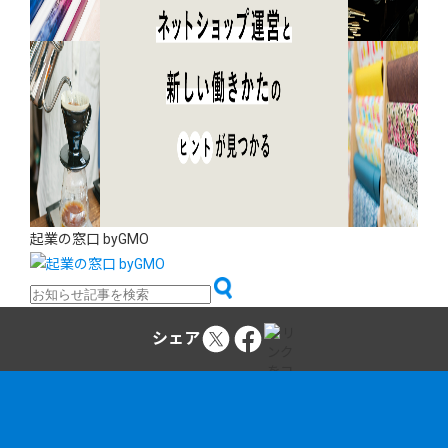
起業の窓口 byGMO
シェア