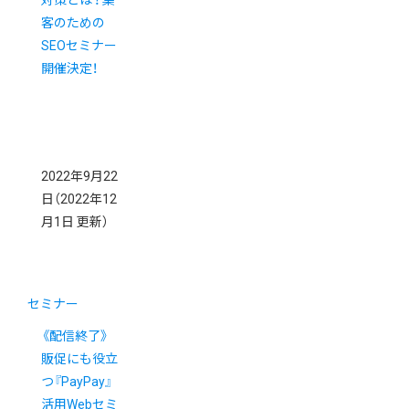
対策とは？集
客のための
SEOセミナー
開催決定！
2022年9月22
日
（2022年12
月1日 更新）
セミナー
《配信終了》
販促にも役立
つ『PayPay』
活用Webセミ