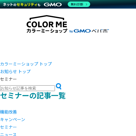
商材一覧を見る
無料診断
越境E
代行
運営サポート
機能一覧を見る
プラ
事例
料金
事例
デザイ
ブラン
サポート一覧を見る
プレミ
事例イ
プラン・料金一覧を見る
設定代
さまざ
お役立ち資料を見る
ラージ
ショッ
開発・
売上に
レギュ
ショッ
カラーミーショップ トップ
お知らせ トップ
顧客ロ
セミナー
モバイ
セミナーの記事一覧
複数店
機能改善
キャンペーン
セミナー
ニュース