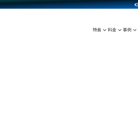
C（海外販売）
雑貨販売
サービスを見る
運営ノウハウを見る
ンを見る
プランを比較する
を見る
事例資料をみる
ン制作代行
イベント・セミナー
ディングの強化
アム
料金シミュレーション
ンタビュー
食品
特長
料金
事例
行
コミュニティイベントCarty
まな販売方法
他社サービスとの比較
プ事例
ファッション
API連携代行
よむよむカラーミー
つながる集客
ラー
雑貨
YouTubeチャンネル
ピングカート
イヤリティを向上
ルアプリ
舗との連携