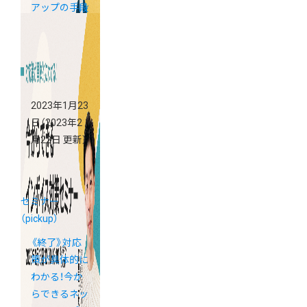
アップの手段
を増やそう！
2023年1月23
日
（2023年2
月22日 更新）
セミナー
（pickup）
《終了》対応
策が具体的に
わかる！今か
らできるネッ