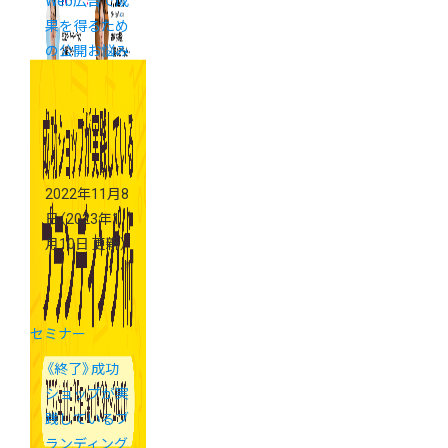
Web広告で成
果を得るため
の公開お悩み
相談セミナー
2022年11月8
日
（2023年1
月10日 更新）
セミナー
《終了》成功
ショップが実
践しているブ
ランディング