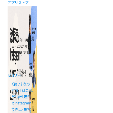
アプリストア
2023年1月27
日
（2024年2
月29日 更新）
セミナー
《終了》次の
打ち手はこれ
だ！海外販売
とInstagram
で売上・集客