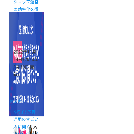
ショップ運営
の効率化を徹
底解説
2022年11月
14日
（2023年
1月10日 更
新）
セミナー
《終了》広告
運用のすごい
人に聞く！