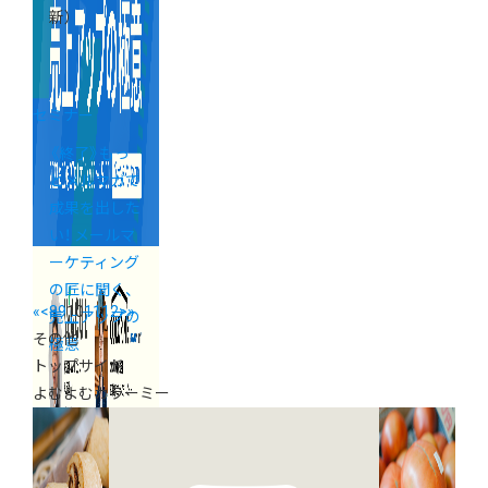
新）
セミナー
《終了》もっ
とメルマガで
成果を出した
い！ メールマ
ーケティング
の匠に聞く、
«
<
8
9
10
11
12
>
»
売上アップの
その他
極意
トップサイド
よむよむカラーミー