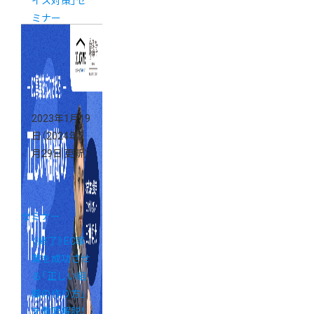
イス対策」セ
ミナー
2023年1月19
日
（2024年2
月29日 更新）
セミナー
《終了》EC事
業を成功させ
る「正しい組
織の作り方」
を徹底解説！